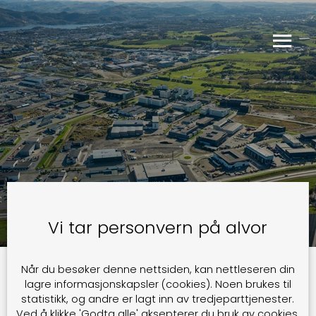
Vi tar personvern på alvor
Når du besøker denne nettsiden, kan nettleseren din
Nothing found
lagre informasjonskapsler (cookies). Noen brukes til
statistikk, og andre er lagt inn av tredjeparttjenester.
Ved å klikke 'Godta alle' aksepterer du bruk av cookies.