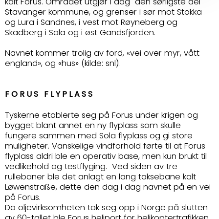
kalt Forus. Området utgjør i dag den sørligste del
Stavanger kommune, og grenser i sør mot Stokka
og Lura i Sandnes, i vest mot Røyneberg og
Skadberg i Sola og i øst Gandsfjorden.
Navnet kommer trolig av ford, «vei over myr, vått
england», og «hus» (kilde: snl).
FORUS FLYPLASS
Tyskerne etablerte seg på Forus under krigen og
bygget blant annet en ny flyplass som skulle
fungere sammen med Sola flyplass og gi store
muligheter. Vanskelige vindforhold førte til at Forus
flyplass aldri ble en operativ base, men kun brukt til
vedlikehold og testflyging. Ved siden av tre
rullebaner ble det anlagt en lang taksebane kalt
Løwenstraße, dette den dag i dag navnet på en vei
på Forus.
Da oljevirksomheten tok seg opp i Norge på slutten
av 60-tallet ble Forus heliport for helikoptertrafikken