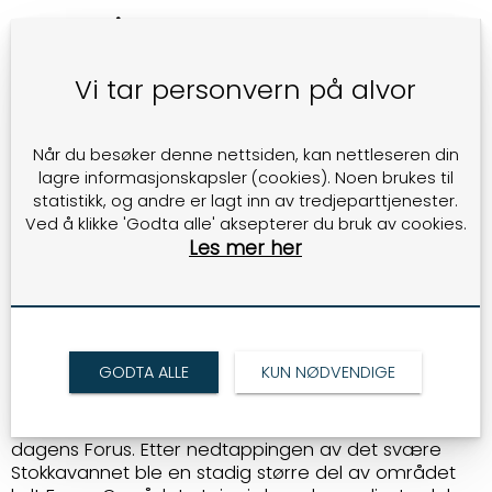
FOR 110 ÅR SIDEN VAR FORUS EN STOR
INNSJØ
Vi tar personvern på alvor
En gang var Forus et grunt, stort vann på 4000 mål;
søre Stokkavatn, med avløp til Gandsfjorden. For
over 100 år siden ble vannet tappet ut for å gi rom
Når du besøker denne nettsiden, kan nettleseren din
for dyrket mark. Det store, grunne vannet ble tappet
lagre informasjonskapsler (cookies). Noen brukes til
ut i Hafrsfjord gjennom håndgravde kanaler.
statistikk, og andre er lagt inn av tredjeparttjenester.
Tappingen startet i 1908 og tok fem år.
Ved å klikke 'Godta alle' aksepterer du bruk av cookies.
Les mer her
Les hele den fantastiske historien her
https://www.solahistorielag.no/uttappingen-av-
stokkavatnet-forus/
GODTA ALLE
KUN NØDVENDIGE
NAVNET OG OMRÅDET
Forus var et gårdsnavn og et område i øst på
dagens Forus. Etter nedtappingen av det svære
Stokkavannet ble en stadig større del av området