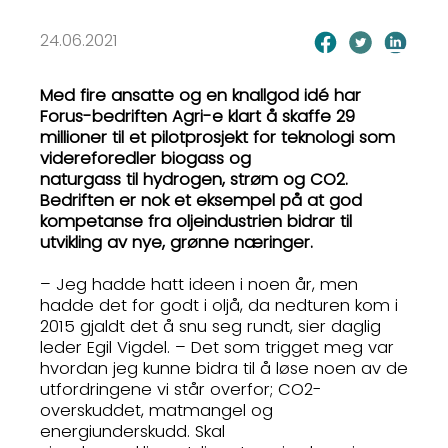
24.06.2021
Med fire ansatte og en knallgod idé har
Forus-bedriften Agri-e klart å skaffe 29
millioner til et pilotprosjekt for teknologi som
videreforedler biogass og
naturgass til hydrogen, strøm og CO2.
Bedriften er nok et eksempel på at god
kompetanse fra oljeindustrien bidrar til
utvikling av nye, grønne næringer.
– Jeg hadde hatt ideen i noen år, men
hadde det for godt i oljå, da nedturen kom i
2015 gjaldt det å snu seg rundt, sier daglig
leder Egil Vigdel. – Det som trigget meg var
hvordan jeg kunne bidra til å løse noen av de
utfordringene vi står overfor; CO2-
overskuddet, matmangel og
energiunderskudd. Skal