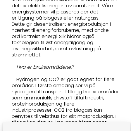
del av elektrifiseringen av samfunnet. Våre
energisystemer vil plasseres der det
er tilgang på biogass eller naturgass.
Dette gir desentralisert energiproduksjon i
nærhet til energiforbrukerne, med andre
ord kortreist energi. Slik bidrar også
teknologien til økt energitilgang og
leveringssikkerhet, samt avlastning på
strømnettet.
– Hva er bruksområdene?
– Hydrogen og CO2 er godt egnet for flere
områder. I første omgang ser vi på
hydrogen til transport. I tillegg har vi områder
som ammoniakk, drivstoff til luftindustri,
proteinproduksjon og flere
industriprosesser. CO2 fra biogass kan
benyttes til veksthus for økt matproduksjon. I
tillegg kan den brukes innen blant annet
algeproduksjon, kjøling og flere