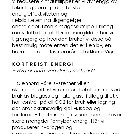
vi redusere klimautslippet er vi avhengig av
teknologi som gir den beste
energieffektiviteten og
fleksibiliteten fra tilgjengelige
energikilder, uten klimagassutslipp. I tillegg
må vi løfte blikket: Hvilke energikilder har vi
tilgjengelig og hvordan bruker vi disse på
best mulig måte enten det er i en by, en
havn eller et industriområde, forklarer Vigdel.
KORTREIST ENERGI
– Hva er unikt ved deres metode?
– Gjennom våre systemer vil en
øke energieffektiviteten og fleksibiliteten ved
bruk av biogass og naturgass, i tillegg til at vi
har kontroll på all CO2 for bruk eller lagring,
sier prosjektansvarlig Kjell Husabø og
forklarer: – Elektrifisering av samfunnet krever
store mengder fornybar energi. Når vi
produserer hydrogen og
strøm av gassene inkluderer vi dem som en