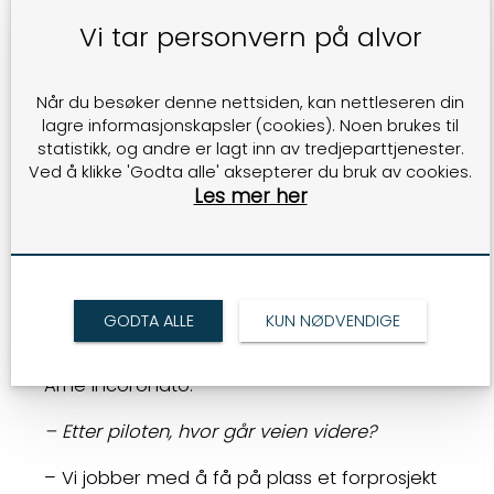
industriprosesser hvor den erstatter fossil
Vi tar personvern på alvor
CO2.
STØTTE FRA EQUINOR OG SHELL
Når du besøker denne nettsiden, kan nettleseren din
Bidragsytere til piloten er både Equinor og
lagre informasjonskapsler (cookies). Noen brukes til
Shell, i tillegg til Norled og Aarbakke
statistikk, og andre er lagt inn av tredjeparttjenester.
Innovation som
Ved å klikke 'Godta alle' aksepterer du bruk av cookies.
samarbeidsparter. Selskapet har også
Les mer her
med seg ressurser fra andre selskaper
i regionen med bakgrunn fra olje- og
gassektoren, og ser hvor verdifull denne
kompetansen er for løsninger. Piloten skal
testes i Risavika gasstestsenter fra
desember i år og utover første halvår
GODTA ALLE
KUN NØDVENDIGE
2022. Agri-e har fått med seg
lokale investorer, blant andre Westco AS og
Arne Incoronato.
– Etter piloten, hvor går veien videre?
– Vi jobber med å få på plass et forprosjekt