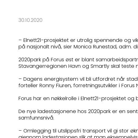
30.10.2020
– Elnett21-prosjektet er utrolig spennende og v
på nasjonalt nivå, sier Monica Runestad, adm. di
2020park på Forus øst er blant samarbeidspartner
Stavangerregionen Havn og Smartly skal teste ny
– Dagens energisystem vil bli utfordret når stad
forteller Ronny Fiuren, forretningsutvikler i Foru
Forus har en nøkkelrolle i Elnett21-prosjektet o
De nye ladestasjonene hos 2020park er en sentra
samfunnsnivå.
– Omlegging til utslippsfri transport vil gi stor øk
gjennom ladestasjonen slik at man eksempelvis k