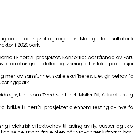
iktig både for miljøet og regionen. Med gode resultater
rektør i 2020park.
ne i Elnett21-prosjektet. Konsortiet bestående av Forus
e forretningsmodeller og løsninger for lokal produksjon,
ig mer av samfunnet skal elektrifiseres. Det gir behov f
s Næringspark.
g bidragsytere som Tvedtsenteret, Møller Bil, Kolumbus o
l brikke i Elnett21-prosjektet gjennom testing av nye f
ning i elektrisk effektbehov til lading av fly, busser og sk
an selge strøm fra elbilen når Stavanger lufthavn har b