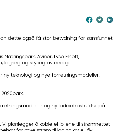
 kan dette også få stor betydning for samfunnet
 Næringspark, Avinor, Lyse Elnett,
 lagring og styring av energi.
or ny teknologi og nye forretningsmodeller,
g 2020park.
orretningsmodeller og ny ladeinfrastruktur på
ip. Vi planlegger å koble el-bilene til strømnettet
ehov for mye strøm til lading av el-fly,