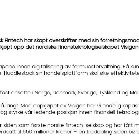
 Fintech har skapt overskrifter med sin forretningsmod
de kjøpt opp det nordiske finansteknologiselskapet Visigo
kapene innen digitalisering av formuesforvaltning. På kun
ne. Huddlestock sin handelsplattform skal øke effektivi
 fast ansatte i Norge, Danmark, Sverige, Tyskland og Mal
 langt. Med oppkjøpet av Visigon har vi endelig kapasite
og styrke vår ledende posisjon innen finansiell teknolog
t år siden som første norske fintech-selskap og har f
erdsatt til 650 millioner kroner – en tredobling siden bø