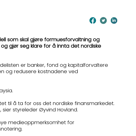
ell som skal gjøre formuesforvaltning og
n og gjør seg klare for å innta det nordiske
delisten er banker, fond og kapitalforvaltere
teten og redusere kostnadene ved
aysia.
t til å ta for oss det nordiske finansmarkedet.
i, sier styreleder Øyvind Hovland.
ått mye medieoppmerksomhet for
rsnotering.