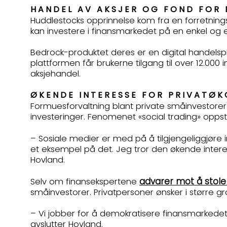
HANDEL AV AKSJER OG FOND FOR 
Huddlestocks opprinnelse kom fra en forretningsi
kan investere i finansmarkedet på en enkel og e
Bedrock-produktet deres er en digital handelspla
plattformen får brukerne tilgang til over 12.000 i
aksjehandel.
ØKENDE INTERESSE FOR PRIVAT
Formuesforvaltning blant private småinvestorer e
investeringer. Fenomenet «social trading» opps
– Sosiale medier er med på å tilgjengeliggjøre 
et eksempel på det. Jeg tror den økende inter
Hovland.
advarer mot å stole 
Selv om finansekspertene
småinvestorer. Privatpersoner ønsker i større gr
– Vi jobber for å demokratisere finansmarkedet o
avslutter Hovland.