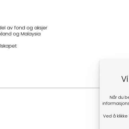
4
ndel av fond og aksjer
skland og Malaysia
0
elskapet
Vi
Når du b
informasjons
Ved å klikke