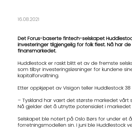
16.08.2021
Det Forus-baserte fintech-selskapet Huddlestock
investeringer tilgjengelig for folk flest. Nå har 
finansmarkedet.
Huddlestock er raskt blitt et av de fremste sels
som tilbyr investeringsløsninger for kundene si
kapitalforvaltning.
Etter oppkjøpet av Visigon teller Huddlestock 38
– Tyskland har vært det største markedet vårt så
Nå gjelder det å utnytte potensialet i markedet 
Selskapet ble notert på Oslo Børs for under e
forretningsmodellen sin. I juni ble Huddlestock v