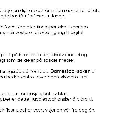
å lage en digital plattform som åpner for at alle
ede har fått fotfeste i utlandet.
alforvaltere eller finansportaler. Gjennom
 småinvestorer direkte tilgang til digital
ig fart på interessen for privatøkonomi og
tegi som de deler på sosiale medier.
Gamestop-saken
esteringsråd på YouTube.
er
a bedre kontroll over egen økonomi, sier
t om et informasjonsbehov blant
. Det er dette Huddlestock ønsker å bidra til.
k flest. Det har vært visjonen vår fra dag én,