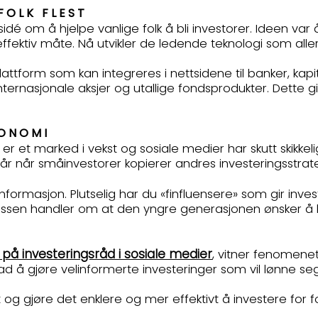
FOLK FLEST
dé om å hjelpe vanlige folk å bli investorer. Ideen var 
ffektiv måte. Nå utvikler de ledende teknologi som aller
ttform som kan integreres i nettsidene til banker, kapit
nternasjonale aksjer og utallige fondsprodukter. Dette gir
ØKONOMI
r et marked i vekst og sosiale medier har skutt skikkel
tår når småinvestorer kopierer andres investeringsstra
informasjon. Plutselig har du «finfluensere» som gir inv
essen handler om at den yngre generasjonen ønsker å h
på investeringsråd i sosiale medier
, vitner fenomene
ad å gjøre velinformerte investeringer som vil lønne seg
g gjøre det enklere og mer effektivt å investere for fol