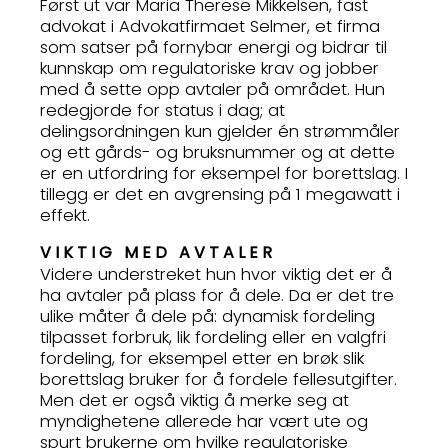
Først ut var Maria Therese Mikkelsen, fast
advokat i Advokatfirmaet Selmer, et firma
som satser på fornybar energi og bidrar til
kunnskap om regulatoriske krav og jobber
med å sette opp avtaler på området. Hun
redegjorde for status i dag; at
delingsordningen kun gjelder én strømmåler
og ett gårds- og bruksnummer og at dette
er en utfordring for eksempel for borettslag. I
tillegg er det en avgrensing på 1 megawatt i
effekt.
VIKTIG MED AVTALER
Videre understreket hun hvor viktig det er å
ha avtaler på plass for å dele. Da er det tre
ulike måter å dele på: dynamisk fordeling
tilpasset forbruk, lik fordeling eller en valgfri
fordeling, for eksempel etter en brøk slik
borettslag bruker for å fordele fellesutgifter.
Men det er også viktig å merke seg at
myndighetene allerede har vært ute og
spurt brukerne om hvilke regulatoriske