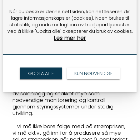
er et av de største i Rogaland med en
estimert årlig produksjon på over 550.000
Når du besøker denne nettsiden, kan nettleseren din
kWh.
lagre informasjonskapsler (cookies). Noen brukes til
statistikk, og andre er lagt inn av tredjeparttjenester.
IKKE BARE SOL, BATTERIER OGSÅ
Ved å klikke 'Godta alle' aksepterer du bruk av cookies.
Aksel Kverneland, daglig leder i Kverneland
Les mer her
Energi snakket om viktigheten av topp
kvalitet, da aller helst produsert på Jæren ...
Han understreket også at solceller ikke er
nok, derfor begynte de tidlig med
batteripakker.
GODTA ALLE
KUN NØDVENDIGE
Kverneland viste til mange eksempler på
store besparelser av dieselbruk som resultat
av solanlegg og snakket mye som
nødvendige monitorering og kontroll
gjennom styringssystemer under stadig
utvikling.
- Vi må ikke bare følge med på strømprisen,
vi må aktivt gå inn for å produsere så mye
sol at strømprisen går ned mot 0, oppfordret