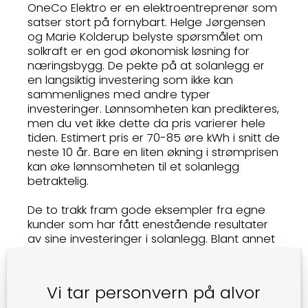
OneCo Elektro er en elektroentreprenør som
satser stort på fornybart. Helge Jørgensen
og Marie Kolderup belyste spørsmålet om
solkraft er en god økonomisk løsning for
næringsbygg. De pekte på at solanlegg er
en langsiktig investering som ikke kan
sammenlignes med andre typer
investeringer. Lønnsomheten kan predikteres,
men du vet ikke dette da pris varierer hele
tiden. Estimert pris er 70-85 øre kWh i snitt de
neste 10 år. Bare en liten økning i strømprisen
kan øke lønnsomheten til et solanlegg
betraktelig.
De to trakk fram gode eksempler fra egne
kunder som har fått enestående resultater
av sine investeringer i solanlegg. Blant annet
Coop Økonom som gjennom sine
investeringer i enøktiltak og solcelleanlegg
på OBS Mariero har redusert forbruket fra 3
Vi tar personvern på alvor
mill til 1,5 mill kWh årlig. Anlegget på Mariero