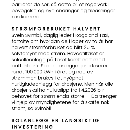
barrierer de ser, så dette er et regelverk i
bevegelse og nye endringer og tilpasninger
kan komme.
STRØMFORBRUKET HALVERT
Svein Svimbil, daglig leder i Rogaland Taxi,
fortalte om hvordan de i løpet av to år har
halvert strømforbruket og blitt 25 %
selvforsynt med strøm. Hovedtiltaket er
solcelleanlegg på taket kombinert med
batteribank. Solcelleanlegget produserer
rundt 100.000 kWh i året og noe av
strømmen brukes i et nyåpnet
hurtigladeanlegg for drosjene. Men når alle
drosjer skal ha nullutslipp fra 1.4.2026 blir
behovet for strøm enda større. – Da trenger
vi hjelp av myndighetene for å skaffe nok
strøm, sa Svimbil.
SOLANLEGG ER LANGSIKTIG
INVESTERING