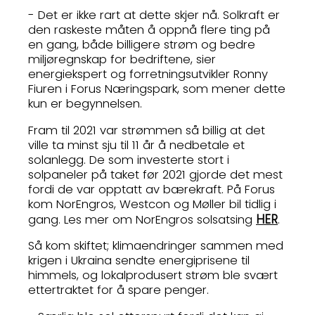
- Det er ikke rart at dette skjer nå. Solkraft er
den raskeste måten å oppnå flere ting på
en gang, både billigere strøm og bedre
miljøregnskap for bedriftene, sier
energiekspert og forretningsutvikler Ronny
Fiuren i Forus Næringspark, som mener dette
kun er begynnelsen.
Fram til 2021 var strømmen så billig at det
ville ta minst sju til 11 år å nedbetale et
solanlegg. De som investerte stort i
solpaneler på taket før 2021 gjorde det mest
fordi de var opptatt av bærekraft. På Forus
kom NorEngros, Westcon og Møller bil tidlig i
HER
gang. Les mer om NorEngros solsatsing
.
Så kom skiftet; klimaendringer sammen med
krigen i Ukraina sendte energiprisene til
himmels, og lokalprodusert strøm ble svært
ettertraktet for å spare penger.