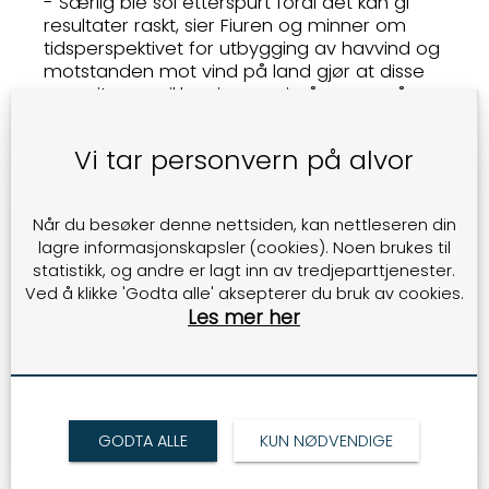
- Særlig ble sol etterspurt fordi det kan gi
resultater raskt, sier Fiuren og minner om
tidsperspektivet for utbygging av havvind og
motstanden mot vind på land gjør at disse
energitypene ikke gir energi på mange år.
Da strømprisene gikk kraftig opp og
Vi tar personvern på alvor
solcellepanelene var blitt vesentlig billigere
og betydelig bedre, var det naturlig for
mange næringsaktører å teste ut sol. Det
Når du besøker denne nettsiden, kan nettleseren din
gav en umiddelbar besparelse. – Når prisen
lagre informasjonskapsler (cookies). Noen brukes til
går kraftig ned og effekten kraftig opp blir
statistikk, og andre er lagt inn av tredjeparttjenester.
det dobbel effekt, forklarer Ronny og forteller
Ved å klikke 'Godta alle' aksepterer du bruk av cookies.
at flere eiere av næringseiendommer fikk
Les mer her
farten opp da flere leietakere vurderte å
flytte på grunn av høy strømpris. Nye
leietakere for eksempel på næringsbygg,
krever å få eie egne solanlegg på taket slik
at de får strøm til egen butikk. – Det viser
hvor mye og hvor raskt ting har endret seg,
GODTA ALLE
KUN NØDVENDIGE
sier Ronny og understreker at
bærekraftperspektivet også bidrar til at