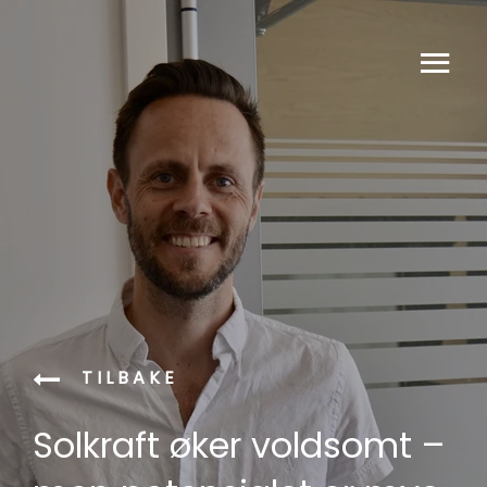
TILBAKE
Solkraft øker voldsomt –