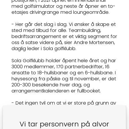
posisjonen; i 2021 åpnet en innendørshall
med golfsimulator og neste år åpner en to-
etasjes drivingrange med loungeområde.
- Her går det slag i slag. Vi ønsker å skape et
sted med tilbud for alle. Teambuilding,
bedriftsarrangement er et viktig segment for
oss å satse videre på, sier Andre Mortensen,
daglig leder i Sola golfklubb.
Sola Golfklubb holder åpent hele året og har
3000 medlemmer, 170 partnerbedrifter, 16
ansatte to 18-hullsbaner og en 6-hullsbane. I
høysesong fra påske og til november, er det
200-300 besøkende hver dag, og
arrangementkalenderen er fullbooket.
- Det ingen tvil om at vi er store på grunn av
beliggenheten. Midt i Norges største
næringsområde ligger vi, Norges største
golfklubb, det er vi stolte av, smiler André.
Vi tar personvern på alvor