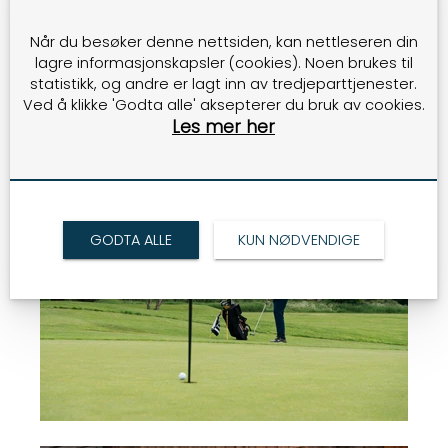
Hva er det kjekkeste med jobben din?
- Å jobbe med folks fritid er veldig kjekt.
Når du besøker denne nettsiden, kan nettleseren din
Dessuten driver vi godt. Vi er totalt 16 ansatte
lagre informasjonskapsler (cookies). Noen brukes til
og omsetter for om lag 40 millioner i året.
statistikk, og andre er lagt inn av tredjeparttjenester.
God drift gjør at vi kan videreutvikle, investere
Ved å klikke 'Godta alle' aksepterer du bruk av cookies.
og satse videre.
Les mer her
GODTA ALLE
KUN NØDVENDIGE