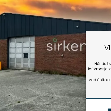
Vi
Når du b
informasjons
Ved å klikke