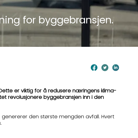
ning for byggebransjen.
 Dette er viktig for å redusere næringens klima-
ptet revolusjonere byggebransjen inn i den
og genererer den største mengden avfall. Hvert
s.