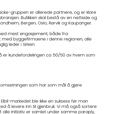
cke-gruppen er allerede partnere, og er klare
bransjen. Butikken skal bestå av en nettside og
 Trondheim, Bergen, Oslo, Rørvik og Kaupanger.
den med mest engasjement, både fra
t med byggefirmaene i denne regionen, alle
ig leder i Sirken.
 nå er kundefordelingen ca 50/50 av hvem som
av omsetningen som har som mål å gjøre
lbil-markedet ble ikke en suksess før man
d å levere inn til gjenbruk. Vi må også sortere
at alle initiativ er samlet under samme paraply,