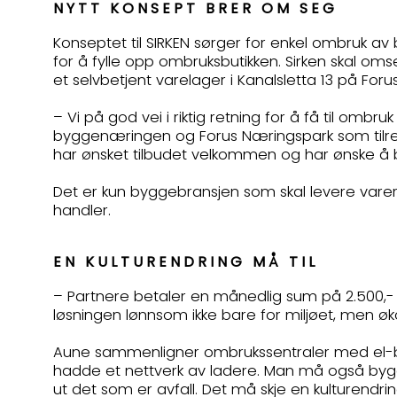
NYTT KONSEPT BRER OM SEG
Konseptet til SIRKEN sørger for enkel ombruk a
for å fylle opp ombruksbutikken. Sirken skal om
et selvbetjent varelager i Kanalsletta 13 på Foru
– Vi på god vei i riktig retning for å få til om
byggenæringen og Forus Næringspark som tilret
har ønsket tilbudet velkommen og har ønske å bli
Det er kun byggebransjen som skal levere vare
handler.
EN KULTURENDRING MÅ TIL
– Partnere betaler en månedlig sum på 2.500,-
løsningen lønnsom ikke bare for miljøet, men øk
Aune sammenligner ombrukssentraler med el-bil
hadde et nettverk av ladere. Man må også bygge 
ut det som er avfall. Det må skje en kulturendrin