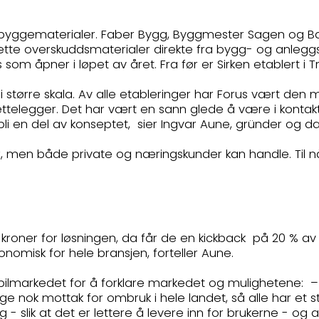
v byggematerialer. Faber Bygg, Byggmester Sagen og Ba
sette overskuddsmaterialer direkte fra bygg- og anleggs
s som åpner i løpet av året. Fra før er Sirken etablert i
bruk i større skala. Av alle etableringer har Forus vært 
telegger. Det har vært en sann glede å være i kontak
 en del av konseptet, sier Ingvar Aune, gründer og dagl
r, men både private og næringskunder kan handle. Til
 kroner for løsningen, da får de en kickback på 20 % 
onomisk for hele bransjen, forteller Aune.
markedet for å forklare markedet og mulighetene: – E
nok mottak for ombruk i hele landet, så alle har et ste
g - slik at det er lettere å levere inn for brukerne - og 