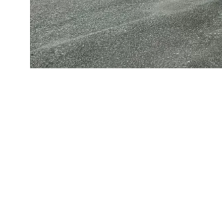
SIRKEN: åpner i Kanalsletta 13 på Forus.
TILBAKE