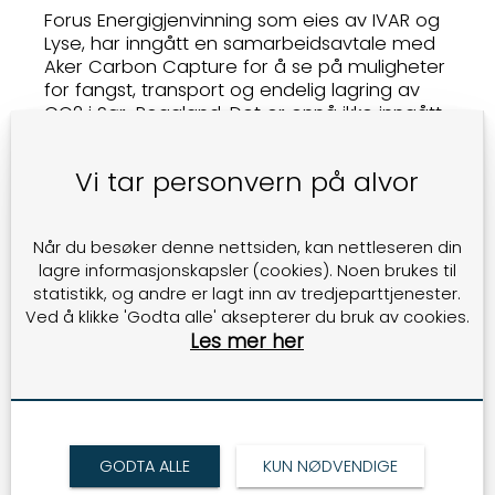
Forus Energigjenvinning som eies av IVAR og
Lyse, har inngått en samarbeidsavtale med
Aker Carbon Capture for å se på muligheter
for fangst, transport og endelig lagring av
CO2 i Sør-Rogaland. Det er ennå ikke inngått
en avtale om bygging av anlegg. Det er
gjennomført en mulighetsstudie for fangst
Vi tar personvern på alvor
og flytendegjøring. Studien konkluderer med
at fangst er teknisk mulig. Videre utredning
fortsetter.
Når du besøker denne nettsiden, kan nettleseren din
lagre informasjonskapsler (cookies). Noen brukes til
ER KLAR HVIS CO2-
statistikk, og andre er lagt inn av tredjeparttjenester.
FANGSTVEDTAKET KOMMER
Ved å klikke 'Godta alle' aksepterer du bruk av cookies.
Hos IVAR jobbes det nå med et skisseprosjekt
Les mer her
som sammen med beslutning om bygging
av nytt CO2-fangstanlegg danner
grunnlaget for endelig vedtak om det skal
bygges ny gjenvinningsstasjon. Prosjektet tar
utgangspunkt i en fremdriftsplan som
forutsetter en beslutning om bygging av
GODTA ALLE
KUN NØDVENDIGE
CO2-fangst anlegg i siste kvartal 2024. Dette