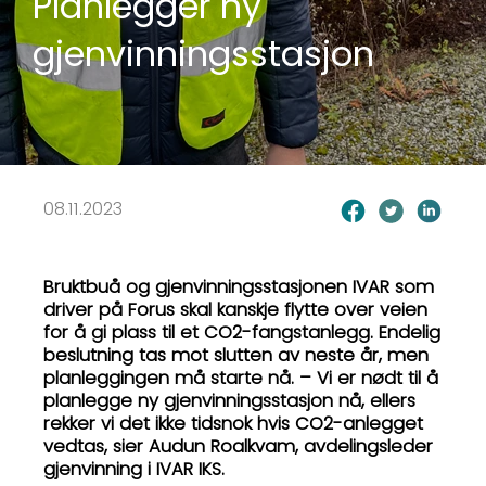
Planlegger ny
gjenvinningsstasjon
08.11.2023
Bruktbuå og gjenvinningsstasjonen IVAR som
driver på Forus skal kanskje flytte over veien
for å gi plass til et CO2-fangstanlegg. Endelig
beslutning tas mot slutten av neste år, men
planleggingen må starte nå. – Vi er nødt til å
planlegge ny gjenvinningsstasjon nå, ellers
rekker vi det ikke tidsnok hvis CO2-anlegget
vedtas, sier Audun Roalkvam, avdelingsleder
gjenvinning i IVAR IKS.