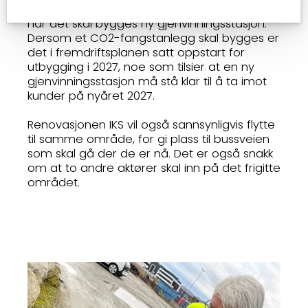
blir også milepælen for beslutning om og
når det skal bygges ny gjenvinningsstasjon.
Dersom et CO2-fangstanlegg skal bygges er
det i fremdriftsplanen satt oppstart for
utbygging i 2027, noe som tilsier at en ny
gjenvinningsstasjon må stå klar til å ta imot
kunder på nyåret 2027.
Renovasjonen IKS vil også sannsynligvis flytte
til samme område, for gi plass til bussveien
som skal gå der de er nå. Det er også snakk
om at to andre aktører skal inn på det frigitte
området.