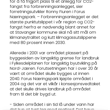
for å få frigjort plass til et anlegg for CO2-
fangst fra forbrenningsanlegget, sier
forretningsutvikler Ronny Fiuren i Forus
Næringspark. – Forbrenningsanlegget er det
største punktutslippet i vår region og CO2-
fangst herfra er nødvendig blant annet for
at Stavanger kommune skal nå sitt mål om
klimanøytralitet og kutt klimagassutslippene
med 80 prosent innen 2030.
Allerede i 2001 var området plassert på
byggesiden av langsiktig grense for landbruk
i Fylkesdelplanen for langsiktig byutvikling på
Nord-Jæren. Forutsetningen har i over 20 år
vært at området skulle bygges ut innen
2040. Forus Næringspark kjøpte området i
2004 og det var et vilkår i konsesjonsvedtaket
at det skulle drives landbruk på området
fram til det blir bygd ut.
- Siden området i sin tid lå under vann har
det kun et tynt lag med matjord. Det høye