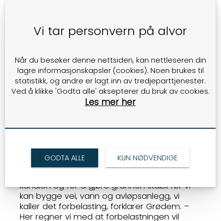
grunnvannsspeilet gjør at det bare har vært
mulig å dyrke gras her. Under matjorda er
Vi tar personvern på alvor
det gammel, uttørket torvmyr og lengre
nede såkalt gytje, en blanding av leire og
humus. Da området ligger lavere enn
Når du besøker denne nettsiden, kan nettleseren din
kanalen på andre siden av Forusbeen, må vi
lagre informasjonskapsler (cookies). Noen brukes til
pumpe overvannet opp i kanalen for at
statistikk, og andre er lagt inn av tredjeparttjenester.
området ikke skal stå under vann, forteller
Ved å klikke 'Godta alle' aksepterer du bruk av cookies.
daglig leder i Forus Næringspark, Stein Racin
Les mer her
Grødem. Torven og det tynne laget med
matjord skal nå flyttes til en bonde som skal
bruke massene til jordforbedring og
nyetablering av landbruksareal.
- Når torv og matjord er kjørt bort vil vi fylle
GODTA ALLE
KUN NØDVENDIGE
opp området med steinmasser. Dette blir
gjort for å heve området og få naturlig fall til
kanalen og for å gjøre grunnen stabil før vi
kan bygge vei, vann og avløpsanlegg, vi
kaller det forbelasting, forklarer Grødem. –
Her regner vi med at forbelastningen vil