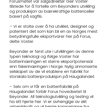
Forusmøtet var salgsdirektør Geir Voster
tilstede for å fortelle om Beyonders utvikling
og produksjon av bærekraftige battericeller
basert på sagflis.
– Vi er stolte over å ha utviklet, designet og
patentert det som kan bli en av Norges mest
betydningsfulle eksportvarer her på Forus,
delte Voster.
Beyonder er først ute i utviklingen av denne
typen teknologi og ifølge Voster har
batterinæringen et større eksportpotensial
enn fiskerinæringen i Norge. Nylig annonserte
selskapet av de vil etablere en fabrikk for
storskala batteriproduksjon på Haugalandet.
– Selv om vi får en batterifabrikk på
Haugalandet forblir Forus hovedsetet til
Beyonder. All teknologiutvikling og testing vil
ha sitt hjerte her. Vi er avhengige av økt
arbeidskraft og vil hente kompetanse fra