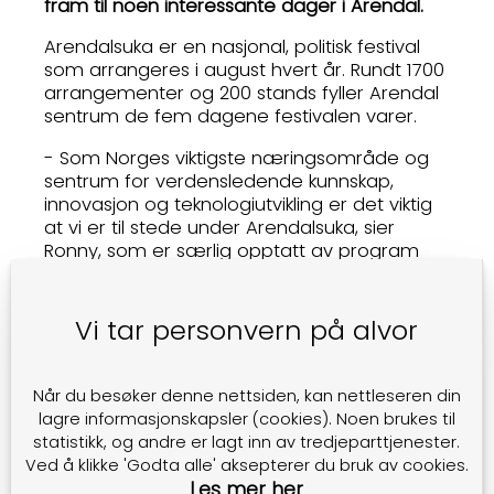
fram til noen interessante dager i Arendal.
Arendalsuka er en nasjonal, politisk festival
som arrangeres i august hvert år. Rundt 1700
arrangementer og 200 stands fyller Arendal
sentrum de fem dagene festivalen varer.
- Som Norges viktigste næringsområde og
sentrum for verdensledende kunnskap,
innovasjon og teknologiutvikling er det viktig
at vi er til stede under Arendalsuka, sier
Ronny, som er særlig opptatt av program
som tar opp problemstillinger om fornybare
energisatsninger, elektrifisering av transport,
nullutslippssamfunnet og fremtidens
Vi tar personvern på alvor
mobilitetsløsninger.
Når du besøker denne nettsiden, kan nettleseren din
FAGLIG PÅFYLL OG NYE
lagre informasjonskapsler (cookies). Noen brukes til
VERDIFULLE FORBINDELSER
statistikk, og andre er lagt inn av tredjeparttjenester.
Ved å klikke 'Godta alle' aksepterer du bruk av cookies.
- Arendalsuka er en unik møteplass der en
Les mer her