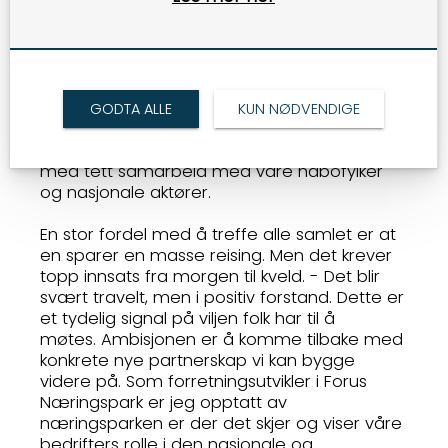
treffer personer en ellers ikke kommer i
dialog med og skaper nye, viktige relasjoner
for næringsparken som representerer et
stort nettverk av bedrifter innen de fleste
næringer. Vi har også ønske om å få helt
nye aktører til Nord-Jæren og vil gjerne
GODTA ALLE
KUN NØDVENDIGE
støtte våre egne bedrifter der det passer,
sier Ronny og understreker hvor kritisk det er
med tett samarbeid med våre nabofylker
og nasjonale aktører.
En stor fordel med å treffe alle samlet er at
en sparer en masse reising. Men det krever
topp innsats fra morgen til kveld. - Det blir
svært travelt, men i positiv forstand. Dette er
et tydelig signal på viljen folk har til å
møtes. Ambisjonen er å komme tilbake med
konkrete nye partnerskap vi kan bygge
videre på. Som forretningsutvikler i Forus
Næringspark er jeg opptatt av
næringsparken er der det skjer og viser våre
bedrifters rolle i den nasjonale og