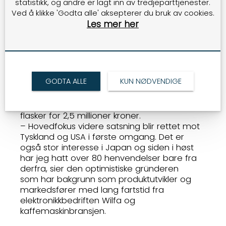
statistikk, og andre er lagt inn av tredjeparttjenester.
forurenset. Renseflasken går på batteri som
Ved å klikke 'Godta alle' aksepterer du bruk av cookies.
varer i to uker. Det gjør at rensingen går fort
Les mer her
og at flasken er raskt klar til bruk, sier han.
Flasken egner seg med andre ord for
sportsturer og reiser i vår del av verden. I
andre deler kan flasken være helt nødvendig
for og løse et forurensningsproblem.
GODTA ALLE
KUN NØDVENDIGE
Vitaloop har nådd omsetningsmålet og
har siden salgsstart i november 2023 solgt
flasker for 2,5 millioner kroner.
– Hovedfokus videre satsning blir rettet mot
Tyskland og USA i første omgang. Det er
også stor interesse i Japan og siden i høst
har jeg hatt over 80 henvendelser bare fra
derfra, sier den optimistiske gründeren
som har bakgrunn som produktutvikler og
markedsfører med lang fartstid fra
elektronikkbedriften Wilfa og
kaffemaskinbransjen.