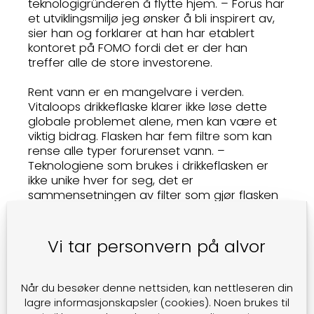
teknologigründeren å flytte hjem. – Forus har
et utviklingsmiljø jeg ønsker å bli inspirert av,
sier han og forklarer at han har etablert
kontoret på FOMO fordi det er der han
treffer alle de store investorene.
Rent vann er en mangelvare i verden.
Vitaloops drikkeflaske klarer ikke løse dette
globale problemet alene, men kan være et
viktig bidrag. Flasken har fem filtre som kan
rense alle typer forurenset vann. –
Teknologiene som brukes i drikkeflasken er
ikke unike hver for seg, det er
sammensetningen av filter som gjør flasken
unik og som er patentert. På den måten
ivaretas alle typer rensing, samt smak,
forklarer Vikingstad.
Vi tar personvern på alvor
- Er det behov for en slik flaske i Norge?
- I Norge er springvannet stort sett alltid rent.
Når du besøker denne nettsiden, kan nettleseren din
Utfordringen her er når mann går på tur for
lagre informasjonskapsler (cookies). Noen brukes til
eksempel i beiteland der vannet kan være