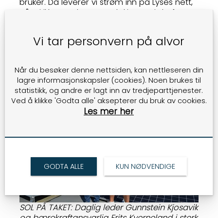
bruker. Da leverer vi strøm inn på Lyses nett,
når vi ikke produserer nok, kjøper vi derfra. I
tillegg har vi både fjernvarme fra
forbrenningsanlegget på Forus, forteller Frits
Vi tar personvern på alvor
Kverneland, nytilsatt bærekraftsansvarlig,
med en master i energi, miljø og samfunn
fra UiS.
Når du besøker denne nettsiden, kan nettleseren din
lagre informasjonskapsler (cookies). Noen brukes til
statistikk, og andre er lagt inn av tredjeparttjenester.
Ved å klikke 'Godta alle' aksepterer du bruk av cookies.
Les mer her
GODTA ALLE
KUN NØDVENDIGE
SOL PÅ TAKET: Daglig leder Gunnstein Kjosavik
og bærekraftansvarlig Frits Kverneland i sterk