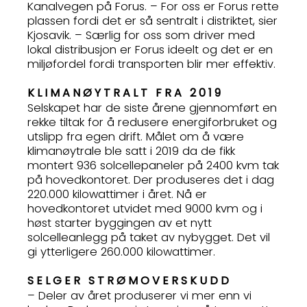
Kanalvegen på Forus. – For oss er Forus rette
plassen fordi det er så sentralt i distriktet, sier
Kjosavik. – Særlig for oss som driver med
lokal distribusjon er Forus ideelt og det er en
miljøfordel fordi transporten blir mer effektiv.
KLIMANØYTRALT FRA 2019
Selskapet har de siste årene gjennomført en
rekke tiltak for å redusere energiforbruket og
utslipp fra egen drift. Målet om å være
klimanøytrale ble satt i 2019 da de fikk
montert 936 solcellepaneler på 2400 kvm tak
på hovedkontoret. Der produseres det i dag
220.000 kilowattimer i året. Nå er
hovedkontoret utvidet med 9000 kvm og i
høst starter byggingen av et nytt
solcelleanlegg på taket av nybygget. Det vil
gi ytterligere 260.000 kilowattimer.
SELGER STRØMOVERSKUDD
– Deler av året produserer vi mer enn vi