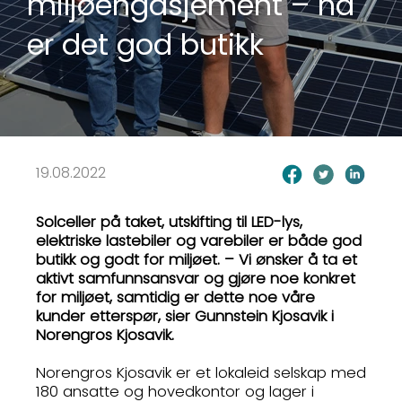
miljøengasjement – nå
er det god butikk
19.08.2022
Solceller på taket, utskifting til LED-lys,
elektriske lastebiler og varebiler er både god
butikk og godt for miljøet. – Vi ønsker å ta et
aktivt samfunnsansvar og gjøre noe konkret
for miljøet, samtidig er dette noe våre
kunder etterspør, sier Gunnstein Kjosavik i
Norengros Kjosavik.
Norengros Kjosavik er et lokaleid selskap med
180 ansatte og hovedkontor og lager i