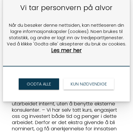
Tvedtsenteret har gjort store investeringer i
Vi tar personvern på alvor
bærekraftige energikilder, med en samlet
investering på cirka 20 millioner kroner. I
november 2024 åpnet senteret Norges
Når du besøker denne nettsiden, kan nettleseren din
største solcellefasade på Playground-
lagre informasjonskapsler (cookies). Noen brukes til
bygget, hvor solcellepanelene dekker 1946
statistikk, og andre er lagt inn av tredjeparttjenester.
kvadratmeter og produserer om lag 260 000
Ved å klikke 'Godta alle' aksepterer du bruk av cookies.
kWh årlig. Dette tilsvarer strømforbruket til 13
Les mer her
eneboliger. I tillegg har senteret installert et
takmontert solcelleanlegg, og sammen
dekker disse anleggene nær 16 % av
senterets totale strømforbruk.
SELVGJORT
GODTA ALLE
KUN NØDVENDIGE
BÆREKRAFTSSTRATEGI
Bærekraftsstrategien og handlingsplaner er
utarbeidet internt, uten å benytte eksterne
konsulenter. – Vi har selv tatt kurs, engasjert
oss og investert både tid og penger i dette
arbeidet. Derfor er det ekstra givende å bli
nominert, og få anerkjennelse for innsatsen