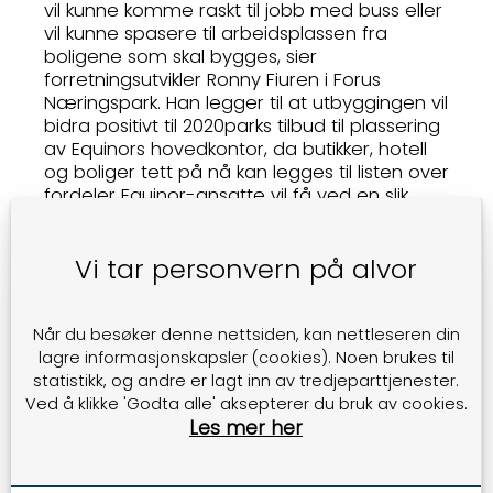
vil kunne komme raskt til jobb med buss eller
vil kunne spasere til arbeidsplassen fra
boligene som skal bygges, sier
forretningsutvikler Ronny Fiuren i Forus
Næringspark. Han legger til at utbyggingen vil
bidra positivt til 2020parks tilbud til plassering
av Equinors hovedkontor, da butikker, hotell
og boliger tett på nå kan legges til listen over
fordeler Equinor-ansatte vil få ved en slik
plassering.
Vi tar personvern på alvor
Asplan Viak hadde på vegne av grunneier
fremmet et forslag til detaljregulering for en
tomt på Nådlandsbråtet. Planen legger til
rette for en ny nærings- og boligblokk med
Når du besøker denne nettsiden, kan nettleseren din
et samlet bruksareal (BRA) på 12 000 m², i
lagre informasjonskapsler (cookies). Noen brukes til
tillegg til kjeller. Bygningen vil bli en
statistikk, og andre er lagt inn av tredjeparttjenester.
kombinasjon av boliger, forretninger,
Ved å klikke 'Godta alle' aksepterer du bruk av cookies.
kontorer, hotell, bevertning og tjenesteyting.
Les mer her
Det fremheves i planforslaget at prosjektet