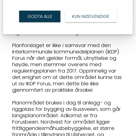
vil bidra til å styrke den bymessige strukturen
langs bussveien og skape arbeidsplasser
samt nye boliger. Etter høring og offentlig
GODTA ALLE
KUN NØDVENDIGE
ettersyn har innsigelser knyttet til
sykkelparkering blitt avklart, og planen har
ingen sterke motforestillinger.
Planforslaget er ikke i samsvar med den
interkommunale kommunedelplanen (IKDP)
Forus når det gjelder formål, utnyttelse og
høyde, men stemmer overens med
reguleringsplanen fra 2017. Opprinnelig var
det enighet om at dette området kunne tas
ut av IKDP Forus, men dette ble ikke
gjennomført av praktiske årsaker.
Planområdet brukes i dag til anlegg- og
riggplass for bygging av Bussveien, som går
langsplanområdet. Adkomst er fra
Forusbeen. Nordvest for området ligger
frittliggendesmåhusbebyggelse, et større
friområde i tilknytning til Ulsberget, og