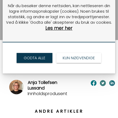
er på plass på Forus
Når du besøker denne nettsiden, kan nettleseren din
lagre informasjonskapsler (cookies). Noen brukes til
statistikk, og andre er lagt inn av tredjeparttjenester.
[Ingress NL]
Ved å klikke 'Godta alle' aksepterer du bruk av cookies.
Les mer her
08.02.2021
GODTA ALLE
KUN NØDVENDIGE
TILBAKE
Anja Tollefsen
Lussand
Innholdsprodusent
ANDRE ARTIKLER