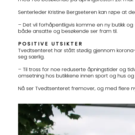
Senterleder Kristine Bergseteren kan røpe at d
– Det vil forhåpentligvis komme en ny butikk og e
både ansatte og besøkende ser fram til.
POSITIVE UTSIKTER
Tvedtsenteret har stått stødig gjennom korona
seg særlig.
– Til tross for noe reduserte åpningstider og ti
omsetning hos butikkene innen sport og hus o
Nå ser Tvedtsenteret fremover, og med flere ny