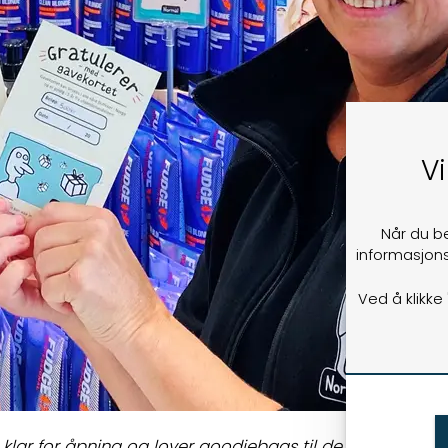
Vi
Når du b
informasjons
Ved å klikke
 klar for åpning og lover goodiebags til de første besø