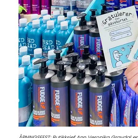
ÅPNINGSFEST: Butikksjef Ann Veronika Gravdal er