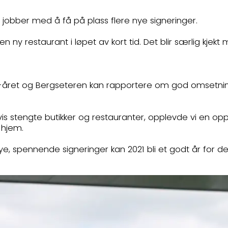
e jobber med å få på plass flere nye signeringer.
n ny restaurant i løpet av kort tid. Det blir særlig kjekt
-året og Bergseteren kan rapportere om god omsetning 
dvis stengte butikker og restauranter, opplevde vi en op
g hjem.
e, spennende signeringer kan 2021 bli et godt år for d