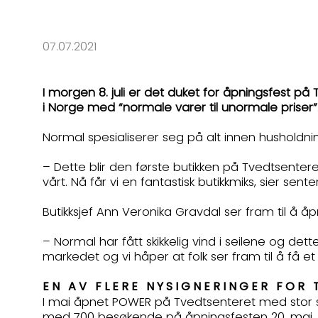
07.07.2021
I morgen 8. juli er det duket for åpningsfest på
i Norge med “normale varer til unormale priser
Normal spesialiserer seg på alt innen husholdnin
– Dette blir den første butikken på Tvedtsenter
vårt. Nå får vi en fantastisk butikkmiks, sier se
Butikksjef Ann Veronika Gravdal ser fram til å 
– Normal har fått skikkelig vind i seilene og det
markedet og vi håper at folk ser fram til å få e
EN AV FLERE NYSIGNERINGER FO
I mai åpnet POWER på Tvedtsenteret med stor suk
med 700 besøkende på åpningsfesten 20. mai.