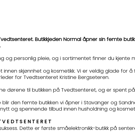
 Tvedtsenteret. Butikkjeden Normal åpner sin femte butik
”.
g og personlig pleie, og i sortimentet finner du kjente m
et innen skjønnhet og kosmetikk. Vi er veldig glade for
nterleder for Tvedtsenteret Kristine Bergseteren.
åpne dørene til butikken på Tvedtsenteret, og er spent 
te blir den femte butikken vi åpner i Stavanger og Sandn
t nytt og spennende tilbud innen husholdning og kosmetik
R TVEDTSENTERET
sess. Dette er første småelektronikk-butikk på sentere