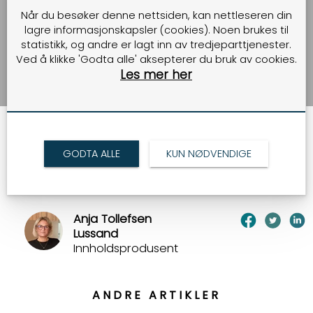
universitetssykehus
Når du besøker denne nettsiden, kan nettleseren din
lagre informasjonskapsler (cookies). Noen brukes til
statistikk, og andre er lagt inn av tredjeparttjenester.
[Ingress NL]
Ved å klikke 'Godta alle' aksepterer du bruk av cookies.
Les mer her
02.11.2020
GODTA ALLE
KUN NØDVENDIGE
TILBAKE
Anja Tollefsen
Lussand
Innholdsprodusent
ANDRE ARTIKLER