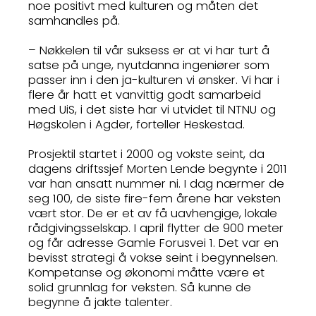
noe positivt med kulturen og måten det
samhandles på.
– Nøkkelen til vår suksess er at vi har turt å
satse på unge, nyutdanna ingeniører som
passer inn i den ja-kulturen vi ønsker. Vi har i
flere år hatt et vanvittig godt samarbeid
med UiS, i det siste har vi utvidet til NTNU og
Høgskolen i Agder, forteller Heskestad.
Prosjektil startet i 2000 og vokste seint, da
dagens driftssjef Morten Lende begynte i 2011
var han ansatt nummer ni. I dag nærmer de
seg 100, de siste fire-fem årene har veksten
vært stor. De er et av få uavhengige, lokale
rådgivingsselskap. I april flytter de 900 meter
og får adresse Gamle Forusvei 1. Det var en
bevisst strategi å vokse seint i begynnelsen.
Kompetanse og økonomi måtte være et
solid grunnlag for veksten. Så kunne de
begynne å jakte talenter.