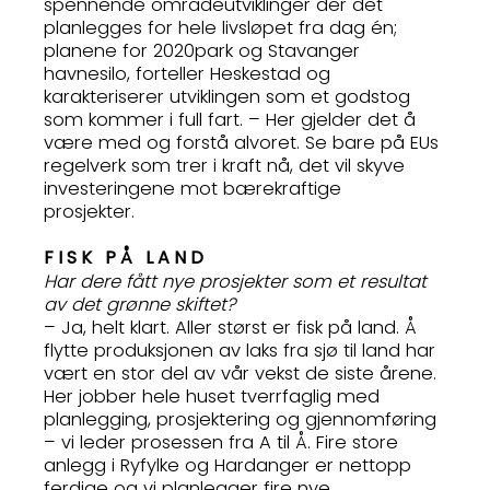
spennende områdeutviklinger der det
planlegges for hele livsløpet fra dag én;
planene for 2020park og Stavanger
havnesilo, forteller Heskestad og
karakteriserer utviklingen som et godstog
som kommer i full fart. – Her gjelder det å
være med og forstå alvoret. Se bare på EUs
regelverk som trer i kraft nå, det vil skyve
investeringene mot bærekraftige
prosjekter.
FISK PÅ LAND
Har dere fått nye prosjekter som et resultat
av det grønne skiftet?
– Ja, helt klart. Aller størst er fisk på land. Å
flytte produksjonen av laks fra sjø til land har
vært en stor del av vår vekst de siste årene.
Her jobber hele huset tverrfaglig med
planlegging, prosjektering og gjennomføring
– vi leder prosessen fra A til Å. Fire store
anlegg i Ryfylke og Hardanger er nettopp
ferdige og vi planlegger fire nye.