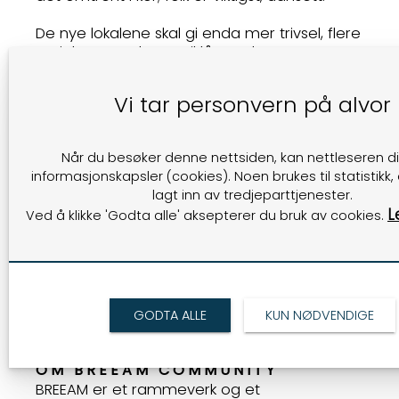
De nye lokalene skal gi enda mer trivsel, flere
sosiale møteplasser til lått og løye og mye
bedre møterom med rett utstyr som hever
kvaliteten. Men aller viktigst er nærhet til
Vi tar personvern på alvor
kollektivaksen og sykkelgarderobene. De er
med i HjemJobbHjem-ordningen og her er
det mye bedre tilrettelagt for sykling, og
Når du besøker denne nettsiden, kan nettleseren di
nærmere Gausel stasjon kommer de ikke. –
informasjonskapsler (cookies). Noen brukes til statistikk,
Vi ønsker å redusere bilbruken mest mulig til
lagt inn av tredjeparttjenester.
og fra jobb, sier Heskestad.
L
Ved å klikke 'Godta alle' aksepterer du bruk av cookies.
Hvorfor fortsatt Forus?
– Det er enormt viktig for oss å være på
Forus på grunn av den sentrale
beliggenheten. Tar du en passer og slår en
ring 30 minutter rundt Forus treffer vi 70-80
GODTA ALLE
KUN NØDVENDIGE
% av kundene våre.
OM BREEAM COMMUNITY
BREEAM er et rammeverk og et