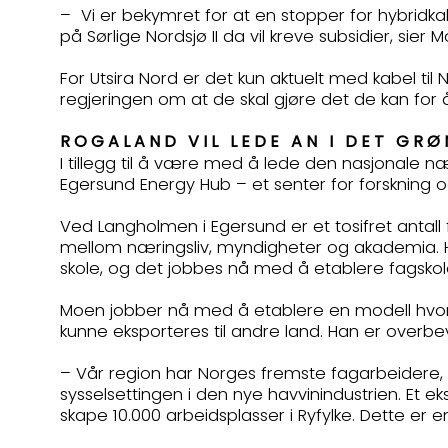
– Vi er bekymret for at en stopper for hybridk
på Sørlige Nordsjø II da vil kreve subsidier, sier
For Utsira Nord er det kun aktuelt med kabel ti
regjeringen om at de skal gjøre det de kan for
ROGALAND VIL LEDE AN I DET GR
I tillegg til å være med å lede den nasjonale n
Egersund Energy Hub – et senter for forskning og
Ved Langholmen i Egersund er et tosifret antal
mellom næringsliv, myndigheter og akademia. 
skole, og det jobbes nå med å etablere fagsko
Moen jobber nå med å etablere en modell hvor 
kunne eksporteres til andre land. Han er overbevi
– Vår region har Norges fremste fagarbeidere, in
sysselsettingen i den nye havvinindustrien. Et 
skape 10.000 arbeidsplasser i Ryfylke. Dette e