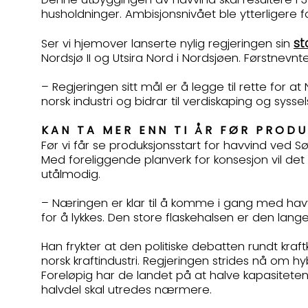
husholdninger. Ambisjonsnivået ble ytterligere
st
Ser vi hjemover lanserte nylig regjeringen sin
Nordsjø II og Utsira Nord i Nordsjøen. Førstnevnt
– Regjeringen sitt mål er å legge til rette for at
norsk industri og bidrar til verdiskaping og sys
KAN TA MER ENN TI ÅR FØR PRO
Før vi får se produksjonsstart for havvind ved Sø
Med foreliggende planverk for konsesjon vil det 
utålmodig.
– Næringen er klar til å komme i gang med havv
for å lykkes. Den store flaskehalsen er den lang
Han frykter at den politiske debatten rundt kraftka
norsk kraftindustri. Regjeringen strides nå om
Foreløpig har de landet på at halve kapasiteten
halvdel skal utredes nærmere.