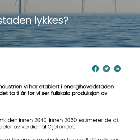
staden lykkes?
dustrien vi har etablert i energihovedstaden
t ta ti år før vi ser fullskala produksjon av
ømkilden innen 2040. Innen 2050 estimerer de at
deler av verdien til Oljefondet.
om tilsvarer strømbruken fra rundt 90 millioner