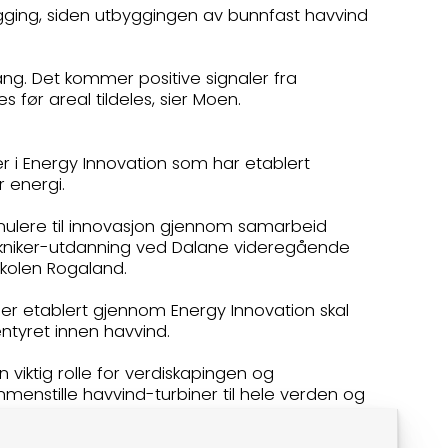
ygging, siden utbyggingen av bunnfast havvind
ang. Det kommer positive signaler fra
før areal tildeles, sier Moen.
er i Energy Innovation som har etablert
ar energi.
imulere til innovasjon gjennom samarbeid
ekniker-utdanning ved Dalane videregående
skolen Rogaland.
r etablert gjennom Energy Innovation skal
ventyret innen havvind.
 viktig rolle for verdiskapingen og
menstille havvind-turbiner til hele verden og