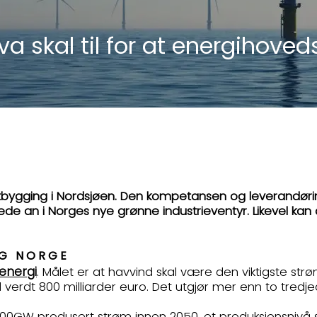
a skal til for at energihoved
tbygging i Nordsjøen. Den kompetansen og leverandørin
ede an i Norges nye grønne industrieventyr. Likevel kan de
OG NORGE
 energi
. Målet er at havvind skal være den viktigste str
d verdt 800 milliarder euro. Det utgjør mer enn to tredje
300GW produsert strøm innen 2050, et produksjonsnivå s