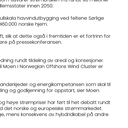
dlemsstater innen 2050.
r fullskala havvindutbygging ved feltene Sørlige
il 460.000 norske hjem.
, slik at dette også i fremtiden er et fortrinn for
r Støre på pressekonferansen.
edning rundt tildeling av areal og konsesjoner.
Emil Moen i Norwegian Offshore Wind Cluster er
randørkjeder og energikompetansen som skal til
eling og godkjenning for oppstart, sier Moen.
et og høye strømpriser har ført til het debatt rundt
med det norske og europeiske strømmarkedet.
Norge, mens konsekvens av hybdridkabel på andre