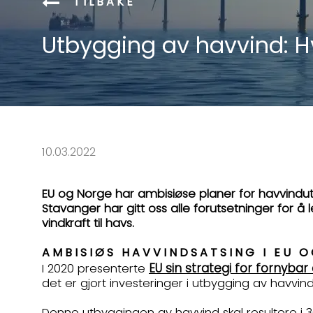
TILBAKE
Utbygging av havvind: Hv
10.03.2022
EU og Norge har ambisiøse planer for havvindu
Stavanger har gitt oss alle forutsetninger for å l
vindkraft til havs.
AMBISIØS HAVVINDSATSING I EU 
EU sin strategi for fornybar
I 2020 presenterte
det er gjort investeringer i utbygging av havvin
Denne utbyggingen av havvind skal resultere i 