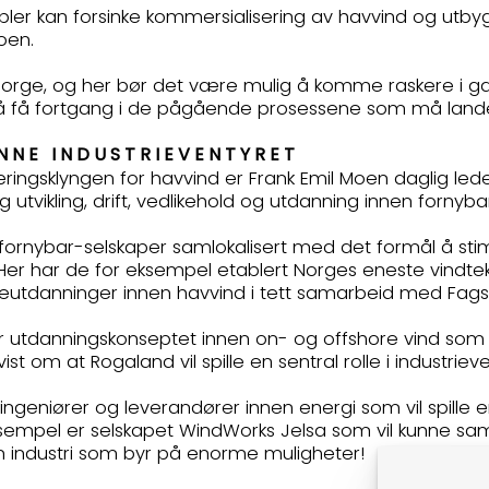
abler kan forsinke kommersialisering av havvind og utb
 Moen.
l Norge, og her bør det være mulig å komme raskere i g
 å få fortgang i de pågående prosessene som må landes 
ØNNE INDUSTRIEVENTYRET
æringsklyngen for havvind er Frank Emil Moen daglig led
 utvikling, drift, vedlikehold og utdanning innen fornyb
l fornybar-selskaper samlokalisert med det formål å st
Her har de for eksempel etablert Norges eneste vindt
leutdanninger innen havvind i tett samarbeid med Fag
utdanningskonseptet innen on- og offshore vind som e
st om at Rogaland vil spille en sentral rolle i industrie
geniører og leverandører innen energi som vil spille en
eksempel er selskapet WindWorks Jelsa som vil kunne sam
r en industri som byr på enorme muligheter!