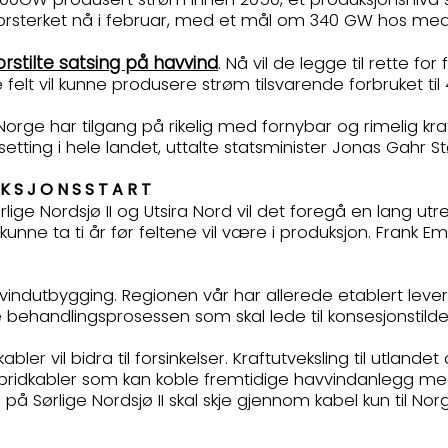
 forsterket nå i februar, med et mål om 340 GW hos me
orstilte satsing på havvind
. Nå vil de legge til rette fo
e felt vil kunne produsere strøm tilsvarende forbruket t
 Norge har tilgang på rikelig med fornybar og rimelig kraft
selsetting i hele landet, uttalte statsminister Jonas Gah
DUKSJONSSTART
rlige Nordsjø II og Utsira Nord vil det foregå en lang utr
kunne ta ti år før feltene vil være i produksjon. Frank 
indutbygging. Regionen vår har allerede etablert leve
e behandlingsprosessen som skal lede til konsesjonstild
bler vil bidra til forsinkelser. Kraftutveksling til utland
 hybridkabler som kan koble fremtidige havvindanlegg 
 på Sørlige Nordsjø II skal skje gjennom kabel kun til 