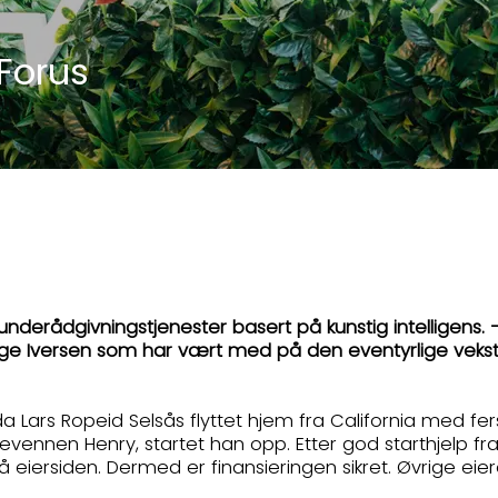
 Forus
derådgivningstjenester basert på kunstig intelligens. 
aage Iversen som har vært med på den eventyrlige veks
 da Lars Ropeid Selsås flyttet hjem fra California med
vennen Henry, startet han opp. Etter god starthjelp fr
 på eiersiden. Dermed er finansieringen sikret. Øvrige ei