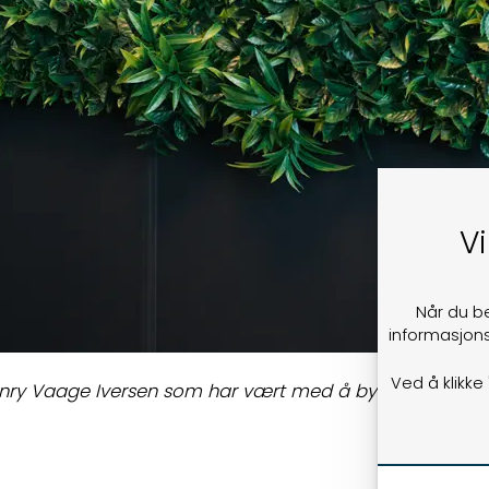
Vi
Når du b
informasjons
Ved å klikke
 Henry Vaage Iversen som har vært med å bygge Boost.ai 