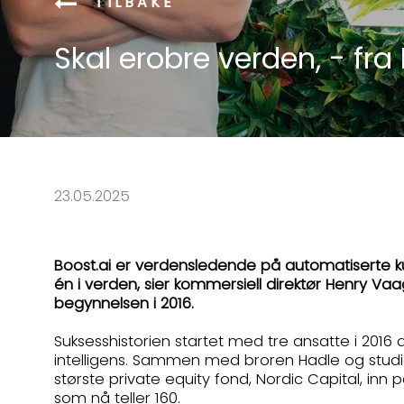
TILBAKE
Skal erobre verden, - fra
23.05.2025
Boost.ai er verdensledende på automatiserte kun
én i verden, sier kommersiell direktør Henry V
begynnelsen i 2016.
Suksesshistorien startet med tre ansatte i 2016
intelligens. Sammen med broren Hadle og studie
største private equity fond, Nordic Capital, inn
som nå teller 160.