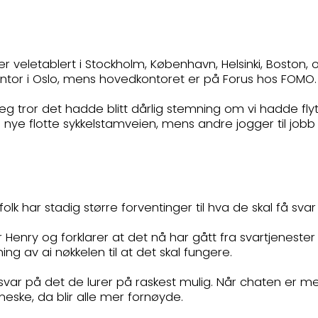
 veletablert i Stockholm, København, Helsinki, Boston, o
kontor i Oslo, mens hovedkontoret er på Forus hos FOMO
eg tror det hadde blitt dårlig stemning om vi hadde flytte
ye flotte sykkelstamveien, mens andre jogger til jobb –
 folk har stadig større forventinger til hva de skal få sv
 Henry og forklarer at det nå har gått fra svartjenester
g av ai nøkkelen til at det skal fungere.
 svar på det de lurer på raskest mulig. Når chaten er me
eske, da blir alle mer fornøyde.