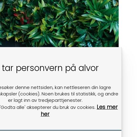
 tar personvern på alvor
esøker denne nettsiden, kan nettleseren din lagre
kapsler (cookies). Noen brukes til statistikk, og andre
er lagt inn av tredjeparttjenester.
Les mer
 'Godta alle' aksepterer du bruk av cookies.
til et verdensledende selskap – fra Forus.
her