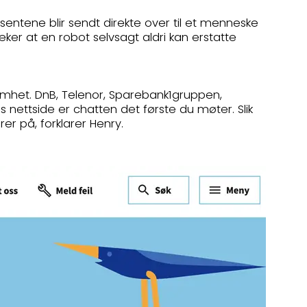
osentene blir sendt direkte over til et menneske
ker at en robot selvsagt aldri kan erstatte
ksomhet. DnB, Telenor, Sparebank1gruppen,
nettside er chatten det første du møter. Slik
er på, forklarer Henry.