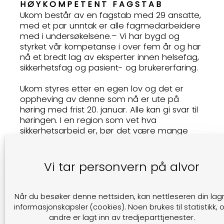
HØYKOMPETENT FAGSTAB
Ukom består av en fagstab med 29 ansatte,
med et par unntak er alle fagmedarbeidere
med i undersøkelsene.– Vi har bygd og
styrket vår kompetanse i over fem år og har
nå et bredt lag av eksperter innen helsefag,
sikkerhetsfag og pasient- og brukererfaring.
Ukom styres etter en egen lov og det er
oppheving av denne som nå er ute på
høring med frist 20. januar. Alle kan gi svar til
høringen. I en region som vet hva
sikkerhetsarbeid er, bør det være mange
som kan ytre seg med tyngde, sier Iden
- Styringen av sektoren går ovenfra og ned,
Vi tar personvern på alvor
som eierstyringen fra departementet,
regelverk fra direktoratet og tilsynet som
fører kontroll, sier Iden. - Vi representerer det
Når du besøker denne nettsiden, kan nettleseren din lag
motsatte perspektivet, nemlig nedenfra og
informasjonskapsler (cookies). Noen brukes til statistikk, 
opp. Når noe går galt jobber vi sammen
andre er lagt inn av tredjeparttjenester.