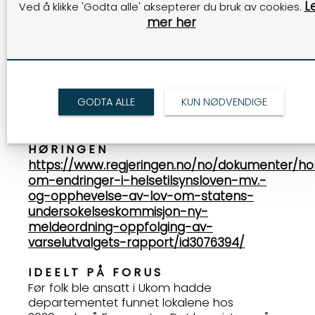
med helsepersonell, ledere, pasienter og
L
Ved å klikke 'Godta alle' aksepterer du bruk av cookies.
pårørende for å finne ut hva som skal til for
mer her
at de som står på gulvet ute i tjenestene
skal kunne utøve jobben sin på en trygg og
god måte for pasientene. - Dersom vi
legges inn under Helsetilsynet går dette
perspektivet og tilnærmingen tapt. Det er
GODTA ALLE
KUN NØDVENDIGE
trist. At alt kun styres ovenfra og ned fører
ikke til økt sikkerhet, understreker han.
HØRINGEN
https://www.regjeringen.no/no/dokumenter/ho
om-endringer-i-helsetilsynsloven-mv.-
og-opphevelse-av-lov-om-statens-
undersokelseskommisjon-ny-
meldeordning-oppfolging-av-
varselutvalgets-rapport/id3076394/
IDEELT PÅ FORUS
Før folk ble ansatt i Ukom hadde
departementet funnet lokalene hos