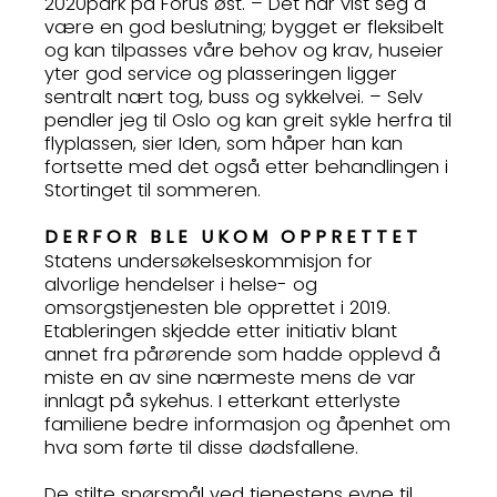
2020park på Forus øst. – Det har vist seg å
være en god beslutning; bygget er fleksibelt
og kan tilpasses våre behov og krav, huseier
yter god service og plasseringen ligger
sentralt nært tog, buss og sykkelvei. – Selv
pendler jeg til Oslo og kan greit sykle herfra til
flyplassen, sier Iden, som håper han kan
fortsette med det også etter behandlingen i
Stortinget til sommeren.
DERFOR BLE UKOM OPPRETTET
Statens undersøkelseskommisjon for
alvorlige hendelser i helse- og
omsorgstjenesten ble opprettet i 2019.
Etableringen skjedde etter initiativ blant
annet fra pårørende som hadde opplevd å
miste en av sine nærmeste mens de var
innlagt på sykehus. I etterkant etterlyste
familiene bedre informasjon og åpenhet om
hva som førte til disse dødsfallene.
De stilte spørsmål ved tjenestens evne til