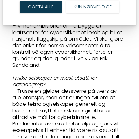
har høye ambisjoner for Forus-selskapet.
GODTA ALLE
KUN NØDVENDIGE
Foto: ivolv.
– Vi har ambisjoner om å bygge et
kraftsenter for cybersikkerhet lokalt og bli et
nasjonalt flaggskip på området. Vi skal gjøre
det enkelt for norske virksomheter å ta
kontroll på egen cybersikkerhet, forteller
gründer og daglig leder i ivolv Jan Erik
Søndeland.
Hvilke selskaper er mest utsatt for
dataangrep?
– Trusselen gjelder dessverre på tvers av
alle bransjer, men det er ingen tvil om at
både teknologiselskaper generelt og
bedrifter tilknyttet norsk energisektor er
attraktive mål for cyberkriminelle.
Produsenter av elkraft eller olje og gass vil
eksempelvis til enhver tid være risikoutsatt
for avanserte dataangrep som i verstefall