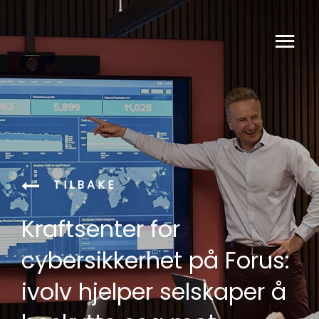
TILBAKE
Kraftsenter for
cybersikkerhet på Forus:
ivolv hjelper selskaper å