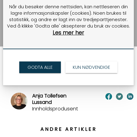
hjemme – på jobb
Når du besøker denne nettsiden, kan nettleseren din
lagre informasjonskapsler (cookies). Noen brukes til
statistikk, og andre er lagt inn av tredjeparttjenester.
[Ingress NL]
Ved å klikke 'Godta alle' aksepterer du bruk av cookies.
Les mer her
17.11.2020
GODTA ALLE
KUN NØDVENDIGE
TILBAKE
Anja Tollefsen
Lussand
Innholdsprodusent
ANDRE ARTIKLER