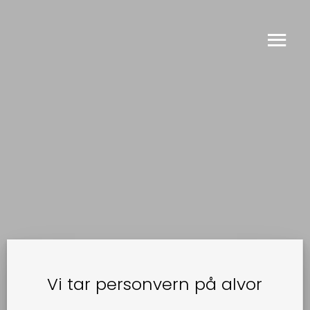
TILBAKE
Vi tar personvern på alvor
– Her føler vi oss