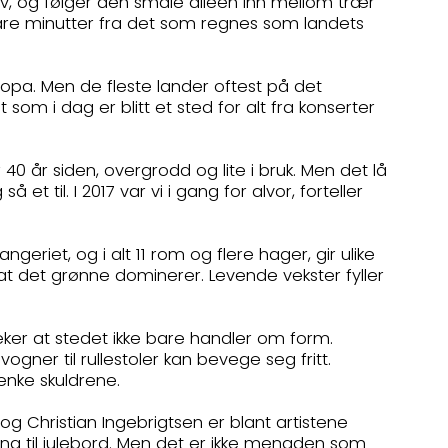
 av, og følger den smale alléen inn mellom trær
 bare minutter fra det som regnes som landets
ropa. Men de fleste lander oftest på det
som i dag er blitt et sted for alt fra konserter
40 år siden, overgrodd og lite i bruk. Men det lå
et til. I 2017 var vi i gang for alvor, forteller
eriet, og i alt 11 rom og flere hager, gir ulike
 at det grønne dominerer. Levende vekster fyller
treker at stedet ikke bare handler om form.
ogner til rullestoler kan bevege seg fritt.
enke skuldrene.
Christian Ingebrigtsen er blant artistene
ding til julebord. Men det er ikke mengden som