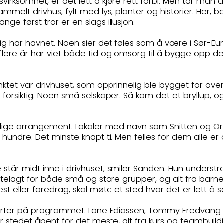
virksomhet, er det lett å kjøre rett forbi. Men tar man
mmelt drivhus, fylt med lys, planter og historier. Her,
e først tror er en slags illusjon.
tlig har havnet. Noen sier det føles som å være i Sør-Eu
lere år har viet både tid og omsorg til å bygge opp det 
nktet var drivhuset, som opprinnelig ble bygget for over 
forsiktig. Noen små selskaper. Så kom det et bryllup, og så 
tlige arrangement. Lokaler med navn som Snitten og Orang
hundre. Det minste knapt ti. Men felles for dem alle er
de står midt inne i drivhuset, smiler Sanden. Hun unders
rettelagt for både små og store grupper, og alt fra barnev
t eller foredrag, skal møte et sted hvor det er lett å s
ter på programmet. Lone Ediassen, Tommy Fredvang og 
er stedet åpent for det meste, alt fra kurs og teambuil