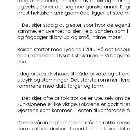
Langs Forusbeen, omringet av trafikk og nærings
og vekst, åpner det seg noe ganske annet. Et ga
mest hektiske næringsområde, ligger et sted mang
– Det skjer stadig at gjester spør hvor de egen
samme, en uventet ro, sier Heidi Sanden, som i f
og fagdager til bryllup og små, intime møter.
Reisen startet med rydding i 2015. På det tidspu
noe i rommene. I lyset. I strukturen. – Vi begynte 
hun.
I dag brukes drivhuset til både private og offen
uttrykk og stemninger. Det største rommer flere 
rommene med duft, farger og form.
– Det skjer ofte at folk tror de er ute, selv om 
Funksjonene er like viktige. Lokalene er godt til
Gjestene som kommer – enten til konferanse, fes
Denne våren og sommeren står en rekke konser
som skal fylle drivhuset med toner. Utover det 