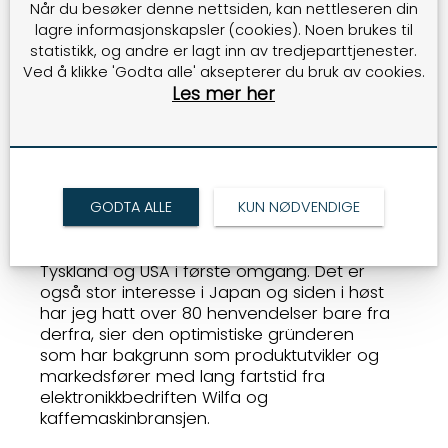
Når du besøker denne nettsiden, kan nettleseren din
forurenset. Renseflasken går på batteri som
lagre informasjonskapsler (cookies). Noen brukes til
varer i to uker. Det gjør at rensingen går fort
statistikk, og andre er lagt inn av tredjeparttjenester.
og at flasken er raskt klar til bruk, sier han.
Ved å klikke 'Godta alle' aksepterer du bruk av cookies.
Flasken egner seg med andre ord for
Les mer her
sportsturer og reiser i vår del av verden. I
andre deler kan flasken være helt nødvendig
for og løse et forurensningsproblem.
Vitaloop har nådd omsetningsmålet og
har siden salgsstart i november 2023 solgt
GODTA ALLE
KUN NØDVENDIGE
flasker for 2,5 millioner kroner.
– Hovedfokus videre satsning blir rettet mot
Tyskland og USA i første omgang. Det er
også stor interesse i Japan og siden i høst
har jeg hatt over 80 henvendelser bare fra
derfra, sier den optimistiske gründeren
som har bakgrunn som produktutvikler og
markedsfører med lang fartstid fra
elektronikkbedriften Wilfa og
kaffemaskinbransjen.