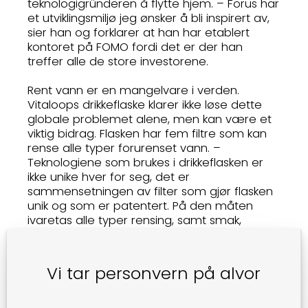
teknologigründeren å flytte hjem. – Forus har
et utviklingsmiljø jeg ønsker å bli inspirert av,
sier han og forklarer at han har etablert
kontoret på FOMO fordi det er der han
treffer alle de store investorene.
Rent vann er en mangelvare i verden.
Vitaloops drikkeflaske klarer ikke løse dette
globale problemet alene, men kan være et
viktig bidrag. Flasken har fem filtre som kan
rense alle typer forurenset vann. –
Teknologiene som brukes i drikkeflasken er
ikke unike hver for seg, det er
sammensetningen av filter som gjør flasken
unik og som er patentert. På den måten
ivaretas alle typer rensing, samt smak,
forklarer Vikingstad.
- Er det behov for en slik flaske i Norge?
Vi tar personvern på alvor
- I Norge er springvannet stort sett alltid rent.
Utfordringen her er når mann går på tur for
eksempel i beiteland der vannet kan være