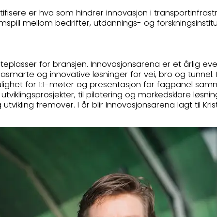
tifisere er hva som hindrer innovasjon i transportinfrastr
samspill mellom bedrifter, utdannings- og forskningsinstit
øteplasser for bransjen. Innovasjonsarena er et årlig ev
masmarte og innovative løsninger for vei, bro og tunne
mulighet for 1:1-møter og presentasjon for fagpanel sa
utviklingsprosjekter, til pilotering og markedsklare løsni
tvikling fremover. I år blir Innovasjonsarena lagt til Kr