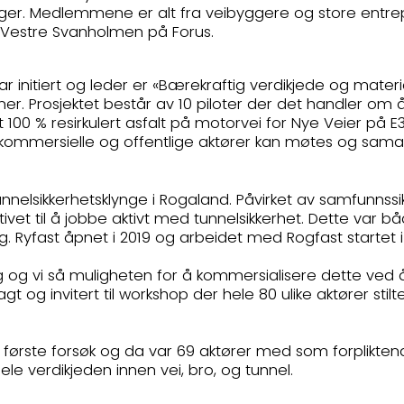
nger. Medlemmene er alt fra veibyggere og store entre
 i Vestre Svanholmen på Forus.
r initiert og leder er «Bærekraftig verdikjede og materi
er. Prosjektet består av 10 piloter der det handler om 
t 100 % resirkulert asfalt på motorvei for Nye Veier på
 kommersielle og offentlige aktører kan møtes og samarb
nnelsikkerhetsklynge i Rogaland. Påvirket av samfunnss
et til å jobbe aktivt med tunnelsikkerhet. Dette var båd
g. Ryfast åpnet i 2019 og arbeidet med Rogfast startet 
 og vi så muligheten for å kommersialisere dette ved å 
gt og invitert til workshop der hele 80 ulike aktører sti
første forsøk og da var 69 aktører med som forplikten
verdikjeden innen vei, bro, og tunnel.