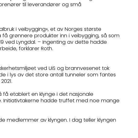
prenører til leverandører og små
albruk i veibygging», et av Norges største
å få grønnere produkter inn i veibygging, så som
 E39 ved Lyngdal. – Ingenting av dette hadde
eide, forklarer Roth.
ikkerhetsmiljøet ved UiS og brannvesenet tok
e i lys av det store antall tunneler som fantes
i 2021.
få etablert en klynge i det nasjonale
lte. Initiativtakerne hadde truffet med noe mange
de medlemmer av klyngen. I dag teller klyngen