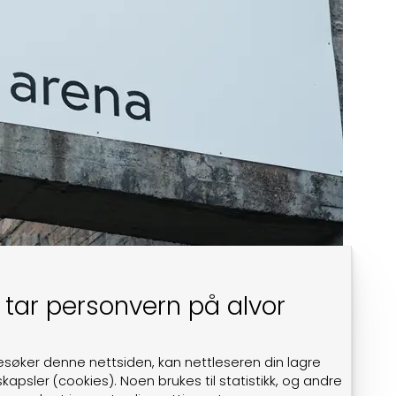
 tar personvern på alvor
mellom VIA og Rogaland brann og redning IKS.
esøker denne nettsiden, kan nettleseren din lagre
kapsler (cookies). Noen brukes til statistikk, og andre