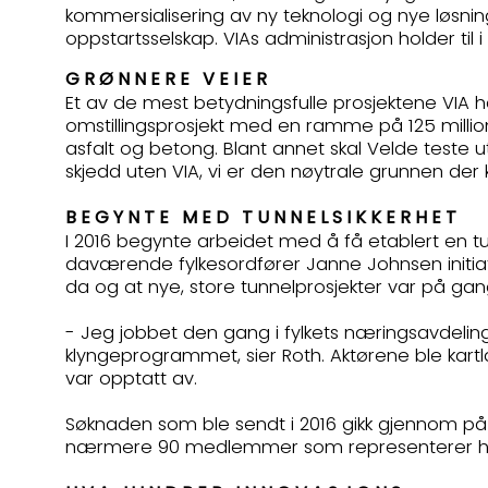
kommersialisering av ny teknologi og nye løsni
oppstartsselskap. VIAs administrasjon holder til
GRØNNERE VEIER
Et av de mest betydningsfulle prosjektene VIA ha
omstillingsprosjekt med en ramme på 125 million
asfalt og betong. Blant annet skal Velde teste u
skjedd uten VIA, vi er den nøytrale grunnen der
BEGYNTE MED TUNNELSIKKERHET
I 2016 begynte arbeidet med å få etablert en tu
daværende fylkesordfører Janne Johnsen initiativ
da og at nye, store tunnelprosjekter var på gan
- Jeg jobbet den gang i fylkets næringsavdeling
klyngeprogrammet, sier Roth. Aktørene ble kartla
var opptatt av.
Søknaden som ble sendt i 2016 gikk gjennom på 
nærmere 90 medlemmer som representerer hele 