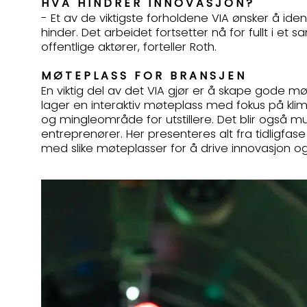
HVA HINDRER INNOVASJON?
- Et av de viktigste forholdene VIA ønsker å iden
hinder. Det arbeidet fortsetter nå for fullt i et 
offentlige aktører, forteller Roth.
MØTEPLASS FOR BRANSJEN
En viktig del av det VIA gjør er å skape gode m
lager en interaktiv møteplass med fokus på kli
og mingleområde for utstillere. Det blir også 
entreprenører. Her presenteres alt fra tidligfase 
med slike møteplasser for å drive innovasjon og u