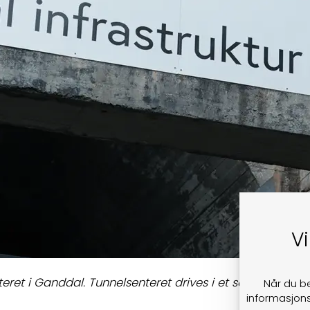
Vi
teret i Ganddal. Tunnelsenteret drives i et samarbeid 
Når du b
informasjons