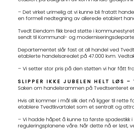
– Det virket urimelig at vi kunne bli fratatt ha
en formell nedtegning av allerede etablert ha
Tvedt Eiendom fikk bred støtte i kommunestyret
sendt til Kommunal- og moderniseringsdepartem
Departementet slår fast at all handel ved Tve
etablerte handelsarealet på 47.000 kvm. Vedtaket
– Vi setter stor pris på den støtten vi har fåt
SLIPPER IKKE JUBELEN HELT LØS –
Saken om handelsrammen på Tvedtsenteret er en v
Hvis alt kommer i mål slik det nå ligger til ret
etablere Tvedtkvartalet som et sentralt og attrak
– Vi hadde håpet å kunne ta første spadestikk 
reguleringsplanene våre. Når dette nå er løst, v