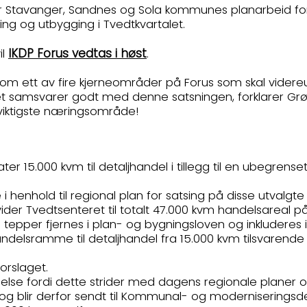
 Stavanger, Sandnes og Sola kommunes planarbeid for 
ing og utbygging i Tvedtkvartalet.
IKDP Forus vedtas i høst
il
.
som ett av fire kjerneområder på Forus som skal vider
let samsvarer godt med denne satsningen, forklarer Grøde
 viktigste næringsområde!
later 15.000 kvm til detaljhandel i tillegg til en ubegr
henhold til regional plan for satsing på disse utvalg
der Tvedtsenteret til totalt 47.000 kvm handelsareal på
 tepper fjernes i plan- og bygningsloven og inkluderes i
ndelsramme til detaljhandel fra 15.000 kvm tilsvarende
orslaget.
else fordi dette strider med dagens regionale planer o
m og blir derfor sendt til Kommunal- og moderniserin