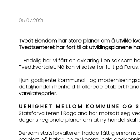
05.07.2021
Tvedt Eiendom har store planer om å utvikle kva
Tvedtsenteret har ført til at utviklingsplanene
– Endelig har vi fått en avklaring i en sak som ha
Tvedtkvartalet. Nå kan vi satse for fullt på Forus
I juni godkjente Kommunal- og modernisering
detaljhandel i henhold til allerede etablert han
varekategorier.
UENIGHET MELLOM KOMMUNE OG 
Statsforvalteren i Rogaland har motsatt seg 
dagens regionale planer om at ny handel skal le
Dersom statsforvalteren hadde fått gjennomslag
etablert på bakgrunn av kommunale godkjenning