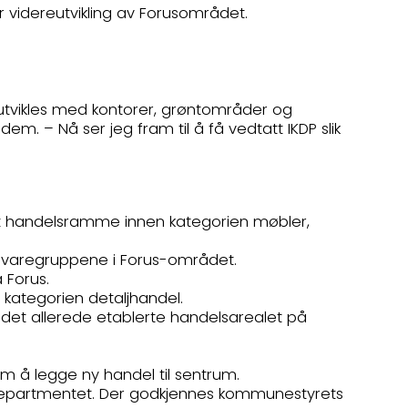
videreutvikling av Forusområdet.
eutvikles med kontorer, grøntområder og
m. – Nå ser jeg fram til å få vedtatt IKDP slik
enset handelsramme innen kategorien møbler,
te varegruppene i Forus-området.
 Forus.
 kategorien detaljhandel.
 det allerede etablerte handelsarealet på
m å legge ny handel til sentrum.
gsdepartmentet. Der godkjennes kommunestyrets