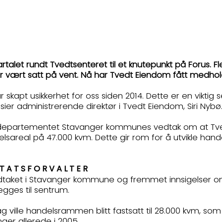
rtalet rundt Tvedtsenteret til et knutepunkt på Forus.
 har vært satt på vent. Nå har Tvedt Eiendom fått medho
r skapt usikkerhet for oss siden 2014. Dette er en viktig 
, sier administrerende direktør i Tvedt Eiendom, Siri Nybø
sdepartementet Stavanger kommunes vedtak om at Tved
delsareal på 47.000 kvm. Dette gir rom for å utvikle han
STATSFORVALTER
vedtaket i Stavanger kommune og fremmet innsigelser 
gges til sentrum.
 ville handelsrammen blitt fastsatt til 28.000 kvm, so
er allerede i 2005.