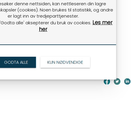
esøker denne nettsiden, kan nettleseren din lagre
kapsler (cookies). Noen brukes til statistikk, og andre
er lagt inn av tredjeparttjenester.
r den videre veksten på Forus.
Les mer
 'Godta alle' aksepterer du bruk av cookies.
her
GODTA ALLE
KUN NØDVENDIGE