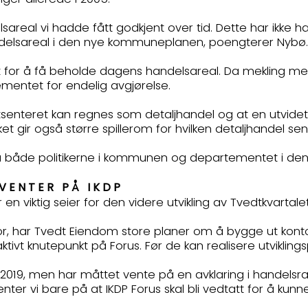
ndelsareal vi hadde fått godkjent over tid. Dette har ik
ndelsareal i den nye kommuneplanen, poengterer Nybø.
 for å få beholde dagens handelsareal. Da mekling med 
entet for endelig avgjørelse.
dtsenteret kan regnes som detaljhandel og at en utvid
 gir også større spillerom for hvilken detaljhandel sen
t fra både politikerne i kommunen og departementet i den
 VENTER PÅ IKDP
iktig seier for den videre utvikling av Tvedtkvartalet,
te for, har Tvedt Eiendom store planer om å bygge ut kon
tivt knutepunkt på Forus. Før de kan realisere utviklings
i 2019, men har måttet vente på en avklaring i handel
enter vi bare på at IKDP Forus skal bli vedtatt for å kun