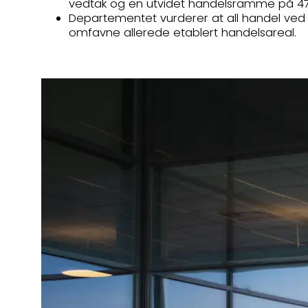
vedtak og en utvidet handelsramme på 47
Departementet vurderer at all handel ved 
omfavne allerede etablert handelsareal.