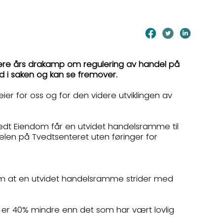
 Flere års drakamp om regulering av handel på
ld i saken og kan se fremover.
seier for oss og for den videre utviklingen av
.
t Eiendom får en utvidet handelsramme til
delen på Tvedtsenteret uten føringer for
om at en utvidet handelsramme strider med
m er 40% mindre enn det som har vært lovlig