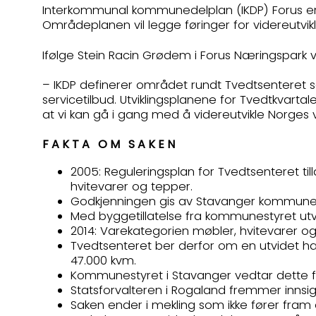
Interkommunal kommunedelplan (IKDP) Forus er
Områdeplanen vil legge føringer for videreutvikl
Ifølge Stein Racin Grødem i Forus Næringspark v
– IKDP definerer området rundt Tvedtsenteret 
servicetilbud. Utviklingsplanene for Tvedtkvarta
at vi kan gå i gang med å videreutvikle Norges
FAKTA OM SAKEN
2005: Reguleringsplan for Tvedtsenteret til
hvitevarer og tepper.
Godkjenningen gis av Stavanger kommune i 
Med byggetillatelse fra kommunestyret utvi
2014: Varekategorien møbler, hvitevarer og
Tvedtsenteret ber derfor om en utvidet ha
47.000 kvm.
Kommunestyret i Stavanger vedtar dette f
Statsforvalteren i Rogaland fremmer innsig
Saken ender i mekling som ikke fører fra