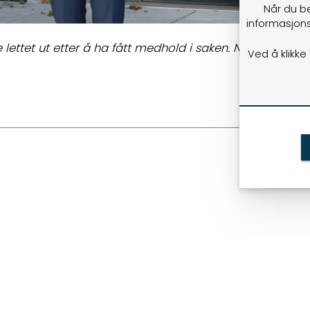
Når du b
informasjons
 lettet ut etter å ha fått medhold i saken. Nå fortsette
Ved å klikke
ANDRE ARTIKLER