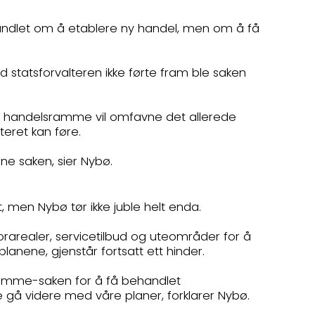
ke handlet om å etablere ny handel, men om å få
statsforvalteren ikke førte fram ble saken
et handelsramme vil omfavne det allerede
teret kan føre.
ne saken, sier Nybø.
 men Nybø tør ikke juble helt enda.
torarealer, servicetilbud og uteområder for å
planene, gjenstår fortsatt ett hinder.
sramme-saken for å få behandlet
ne gå videre med våre planer, forklarer Nybø.