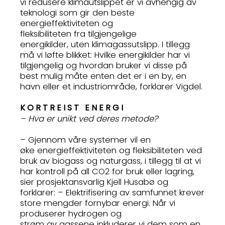
vi redusere klimautslippet er vi avhengig av
teknologi som gir den beste
energieffektiviteten og
fleksibiliteten fra tilgjengelige
energikilder, uten klimagassutslipp. I tillegg
må vi løfte blikket: Hvilke energikilder har vi
tilgjengelig og hvordan bruker vi disse på
best mulig måte enten det er i en by, en
havn eller et industriområde, forklarer Vigdel.
KORTREIST ENERGI
– Hva er unikt ved deres metode?
– Gjennom våre systemer vil en
øke energieffektiviteten og fleksibiliteten ved
bruk av biogass og naturgass, i tillegg til at vi
har kontroll på all CO2 for bruk eller lagring,
sier prosjektansvarlig Kjell Husabø og
forklarer: – Elektrifisering av samfunnet krever
store mengder fornybar energi. Når vi
produserer hydrogen og
strøm av gassene inkluderer vi dem som en