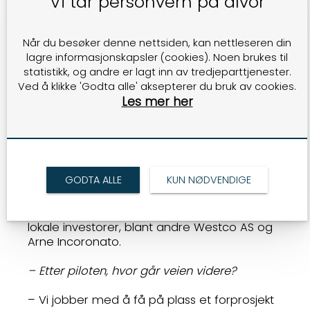
Vi tar personvern på alvor
industriprosesser hvor den erstatter fossil
CO2.
Når du besøker denne nettsiden, kan nettleseren din
STØTTE FRA EQUINOR OG SHELL
lagre informasjonskapsler (cookies). Noen brukes til
Bidragsytere til piloten er både Equinor og
statistikk, og andre er lagt inn av tredjeparttjenester.
Shell, i tillegg til Norled og Aarbakke
Ved å klikke 'Godta alle' aksepterer du bruk av cookies.
Innovation som
Les mer her
samarbeidsparter. Selskapet har også
med seg ressurser fra andre selskaper
i regionen med bakgrunn fra olje- og
gassektoren, og ser hvor verdifull denne
kompetansen er for løsninger. Piloten skal
GODTA ALLE
KUN NØDVENDIGE
testes i Risavika gasstestsenter fra
desember i år og utover første halvår
2022. Agri-e har fått med seg
lokale investorer, blant andre Westco AS og
Arne Incoronato.
– Etter piloten, hvor går veien videre?
– Vi jobber med å få på plass et forprosjekt