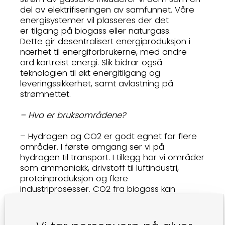
del av elektrifiseringen av samfunnet. Våre
energisystemer vil plasseres der det
er tilgang på biogass eller naturgass.
Dette gir desentralisert energiproduksjon i
nærhet til energiforbrukerne, med andre
ord kortreist energi. Slik bidrar også
teknologien til økt energitilgang og
leveringssikkerhet, samt avlastning på
strømnettet.
– Hva er bruksområdene?
– Hydrogen og CO2 er godt egnet for flere
områder. I første omgang ser vi på
hydrogen til transport. I tillegg har vi områder
som ammoniakk, drivstoff til luftindustri,
proteinproduksjon og flere
industriprosesser. CO2 fra biogass kan
benyttes til veksthus for økt matproduksjon. I
tillegg kan den brukes innen blant annet
algeproduksjon, kjøling og flere