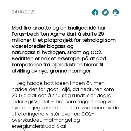
24.06.2021
Med fire ansatte og en knallgod idé har
Forus-bedriften Agri-e klart å skaffe 29
millioner til et pilotprosjekt for teknologi som
videreforedler biogass og
naturgass til hydrogen, strøm og CO2.
Bedriften er nok et eksempel på at god
kompetanse fra oljeindustrien bidrar til
utvikling av nye, grønne næringer.
– Jeg hadde hatt ideen i noen år, men
hadde det for godt i oljå, da nedturen kom i
2015 gjaldt det å snu seg rundt, sier daglig
leder Egil Vigdel. – Det som trigget meg var
hvordan jeg kunne bidra til å løse noen av de
utfordringene vi står overfor; CO2-
overskuddet, matmangel og
energiunderskudd. Skal