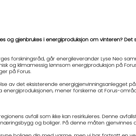
 og gjenbrukes i energiproduksjon om vinteren? Det 
ges forskningsråd, går energileverandør Lyse Neo sa
isk og klimamessig lønnsom energiproduksjon på Forus. 
nger på Forus.
lse av det eksisterende energigjenvinningsanlegget på F
energiproduksjonen, mener forskerne at Forus-området
gionens avfall som ikke kan resirkuleres. Denne avfalls
til næringsbygg og boliger. På denne måten gjenvinnes
forsyne boligen din med varme, men vi har fortsatt en v