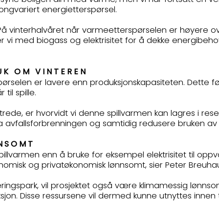
ngvariert energietterspørsel.
 På vinterhalvåret når varmeetterspørselen er høyere o
erer vi med biogass og elektrisitet for å dekke energibeh
RUK OM VINTEREN
rselen er lavere enn produksjonskapasiteten. Dette før
 til spille.
ede, er hvorvidt vi denne spillvarmen kan lagres i res
se fra avfallsforbrenningen og samtidig redusere bruken av
ØNNSOMT
pillvarmen enn å bruke for eksempel elektrisitet til opp
misk og privatøkonomisk lønnsomt, sier Peter Breuhaus, 
Næringspark, vil prosjektet også være klimamessig lønnsom
uksjon. Disse ressursene vil dermed kunne utnyttes innen 