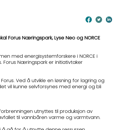
skal Forus Næringspark, Lyse Neo og NORCE
mmen med energisystemforskere i NORCE i
Forus Næringspark er initiativtaker
orus. Ved å utvikle en løsning for lagring og
 vil kunne selvforsynes med energi og bli
forbrenningen utnyttes til produksjon av
 avfallet til vannbåren varme og varmtvann.
ei å gå for å utnytte denne ressursen