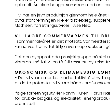
optimalt. Årsaken henger sammen med en seso
- Vi har en jevn produksjon gjennom hele året.
avfallsforbrenningen ikke er tilstrekkelig, suppl
Mathisen, forretningsutvikler i Lyse Neo.
VIL LAGRE SOMMERVARMEN TIL B
I sommerhalvåret er det motsatt. Varmeetterspø
kunne vært utnyttet til fjernvarmeproduksjon, går
Det den nyopprettede prosjektgruppa nå skal utr
vinteren. I så fall vil en få full ressursutnyttel
ØKONOMISK OG KLIMAMESSIG L
- Det vil være mer kostnadseffektivt å utnytte s
at dette potensielt vil være både samfunnsøkono
Ifølge forretningsutvikler Ronny Fiuren i Forus 
for bruk av biogass og elektrisitet i energiprod
brennstoff.