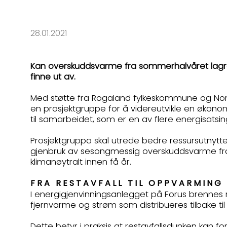
28.01.2021
Kan overskuddsvarme fra sommerhalvåret lagres
finne ut av.
Med støtte fra Rogaland fylkeskommune og Nor
en prosjektgruppe for å videreutvikle en økonom
til samarbeidet, som er en av flere energisatsi
Prosjektgruppa skal utrede bedre ressursutnytte
gjenbruk av sesongmessig overskuddsvarme fra 
klimanøytralt innen få år.
FRA RESTAVFALL TIL OPPVARMING
I energigjenvinningsanlegget på Forus brennes re
fjernvarme og strøm som distribueres tilbake 
Dette betyr i praksis at restavfallsdunken kan 