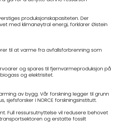
verstiges produksjonskapasiteten. Der
ovet med klimanøytral energi, forklarer Øistein
er til at varme fra avfallsforbrenning som
ervoarer og spares til fjernvarmeproduksjon på
 biogass og elektrisitet.
varming av bygg. Vår forskning legger til grunn
sjefsforsker i NORCE forskningsinstitutt.
t. Full ressursutnyttelse vil redusere behovet
transportsektoren og erstatte fossilt