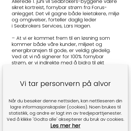
Allerede 1. juni vil Seabrokers-byggene være
sikret kortreist, fornybar strøm fra Forus-
anlegget. Det vil gagne både leietakere, miljø
og omgivelser, forteller daglig leder
i Seabrokers Services, Lars Hagen.
– At vi er kommet frem til en løsning som
kommer både våre kunder, miljøet og
energibransjen til gode, er veldig gledelig.
Ved at vi nå signerer for 100% fornybar
strøm, er vi indirekte med å bidra til økt
utbygging av ren, norsk energi. Det liker vi.
– Gjennom avtalen får leietakerne
Vi tar personvern på alvor
av Seabrokers en storkundeavtale som de
ellers ikke ville oppnådd alene, som i tillegg
inkluderer 100% fornybar garanti. Dette betyr
Når du besøker denne nettsiden, kan nettleseren din
null CO2 utslipp på sitt energiforbruk og et
lagre informasjonskapsler (cookies). Noen brukes til
viktig bidrag til det grønne skiftet, legger
statistikk, og andre er lagt inn av tredjeparttjenester.
Annette Bjorheim i Lyse til.
Ved å klikke 'Godta alle' aksepterer du bruk av cookies.
Les mer her