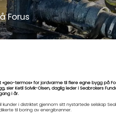
på Forus
t «geo-termos» for jordvarme til flere egne bygg på For
gg, sier Ketil Solvik-Olsen, daglig leder i Seabrokers F
gang i år.
l kunder i distriktet gjennom sitt nystartede selskap S
ikerte til boring av energibrønner.