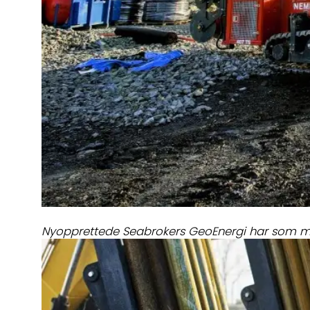
Nyopprettede Seabrokers GeoEnergi har som mål