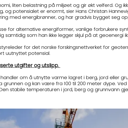
mi, liten belastning på miljøet og gir økt velferd. Og ikk
ig, og potensialet er enormt, sier Hans Christan Hannevi
faring med energibrønner, og har gradvis bygget seg o
esse for alternative energiformer, vanlige forbrukere sy
evig samtidig som han ikke legger skjul på at geoenergi ik
tyreleder for det norske forskingsnettverket for geotermi
 uutnyttet potensial.
erte utgifter og utslipp.
dler om å utnytte varme lagret i berg, jord eller grun
fra grunnen og kan være fra 100 til 200 meter dype. V
Den stabile temperaturen i jord, berg og grunnvann gje