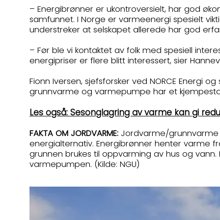
– Energibrønner er ukontroversielt, har god økono
samfunnet. I Norge er varmeenergi spesielt vikt
understreker at selskapet allerede har god er
– Før ble vi kontaktet av folk med spesiell inter
energipriser er flere blitt interessert, sier Hann
Fionn Iversen, sjefsforsker ved NORCE Energi og s
grunnvarme og varmepumpe har et kjempestort
Les også: Sesonglagring av varme kan gi redus
FAKTA OM JORDVARME:
Jordvarme/grunnvarme han
energialternativ. Energibrønner henter varme 
grunnen brukes til oppvarming av hus og vann. 
varmepumpen. (Kilde: NGU)