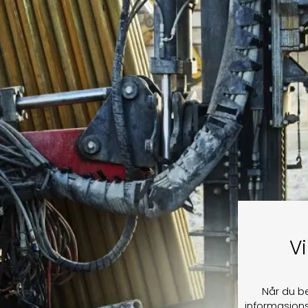
Vi
Når du b
informasjons