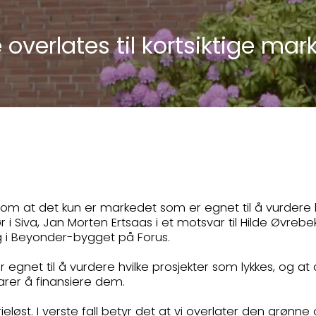
 overlates til kortsiktige ma
om at det kun er markedet som er egnet til å vurdere 
r i Siva, Jan Morten Ertsaas i et motsvar til Hilde Øvrebe
ng i Beyonder-bygget på Forus.
gnet til å vurdere hvilke prosjekter som lykkes, og at 
arer å finansiere dem.
ieløst. I verste fall betyr det at vi overlater den grønne 