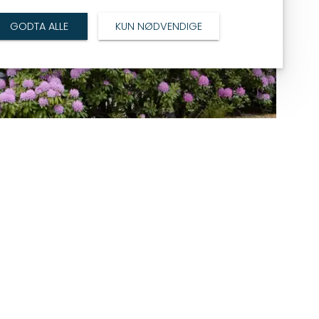
GODTA ALLE
KUN NØDVENDIGE
rskning for å drive frem den grønne