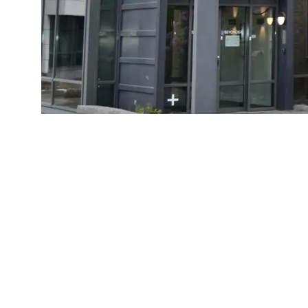
BEYONDER-BYGGET PÅ FORUS: Et symbol på nødve
omstillingen.