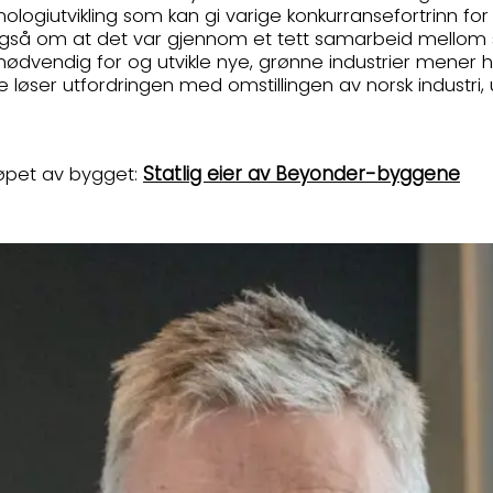
eknologiutvikling som kan gi varige konkurransefortrinn f
så om at det var gjennom et tett samarbeid mellom sta
 nødvendig for og utvikle nye, grønne industrier mener
løser utfordringen med omstillingen av norsk industri, 
Statlig eier av Beyonder-byggene
jøpet av bygget: