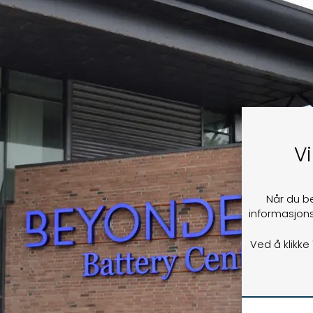
Vi
Når du b
informasjons
Ved å klikke