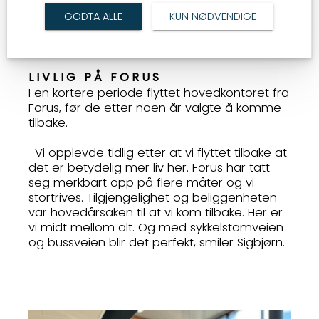
Krakow. Ti års drift med vekst har ført til en
GODTA ALLE
KUN NØDVENDIGE
global tilstedeværelse for selskapet. De har
gått fra et lite kontor på Forus, til tre kontorer
og ansatte fra hele verden.
LIVLIG PÅ FORUS
I en kortere periode flyttet hovedkontoret fra
Forus, før de etter noen år valgte å komme
tilbake.
-Vi opplevde tidlig etter at vi flyttet tilbake at
det er betydelig mer liv her. Forus har tatt
seg merkbart opp på flere måter og vi
stortrives. Tilgjengelighet og beliggenheten
var hovedårsaken til at vi kom tilbake. Her er
vi midt mellom alt. Og med sykkelstamveien
og bussveien blir det perfekt, smiler Sigbjørn.