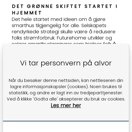
DET GRØNNE SKIFTET STARTET I
HJEMMET
Det hele startet med ideen om å gjøre
smarthus tilgjengelig for alle. Selskapets
rendyrkede strategi skulle være å redusere
folks strømforbruk. Futurehome utvikler og
selger smarthusløsninger som hjelper folk å
spare energi, få tryggere boliger og forenkle
hverdagen. Futurehome-appen gir full
Vi tar personvern på alvor
kontroll på strømforbruk.
- For hvert smarthussystem som blir
installert, spares det opptil 25% på
Når du besøker denne nettsiden, kan nettleseren din
individuelle strømregninger og jevner ut
lagre informasjonskapsler (cookies). Noen brukes til
husholdningenes strømforbruk i løpet av
statistikk, og andre er lagt inn av tredjeparttjenester.
dagen. Alt starter med den enkelte, men
Ved å klikke 'Godta alle' aksepterer du bruk av cookies.
sammen kan vi gjøre en forskjell. Vi forplikter
Les mer her
oss til denne utfordringen, sier Sigbjørn.
Futurehome ble etablert i 2013. I dag har de
90 ansatte, med kontorer på Forus, Oslo og