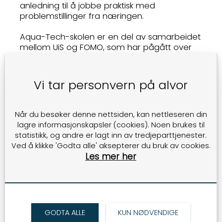
anledning til å jobbe praktisk med
problemstillinger fra næringen.
Aqua-Tech-skolen er en del av samarbeidet
mellom UiS og FOMO, som har pågått over
tid. Samarbeidet inkluderer også initiativ
som Innovation Mornings, der forskere og
næringsliv presenterer prosjekter og
Vi tar personvern på alvor
diskuterer muligheter for samarbeid.
Formålet med disse aktivitetene er å skape
Når du besøker denne nettsiden, kan nettleseren din
møteplasser der kunnskap og erfaring kan
lagre informasjonskapsler (cookies). Noen brukes til
deles på tvers av utdanning, forskning og
statistikk, og andre er lagt inn av tredjeparttjenester.
næringsliv. For UiS-studentene gir dette en
Ved å klikke 'Godta alle' aksepterer du bruk av cookies.
arena utenfor campus, mens bedriftene får
Les mer her
innsikt i ny forskning og kontakt med
fremtidens arbeidskraft.
Forrige ukes arrangement viste nok en gang
hvordan slike initiativ skaper energi og
GODTA ALLE
KUN NØDVENDIGE
nettverk på tvers av fagmiljøer.