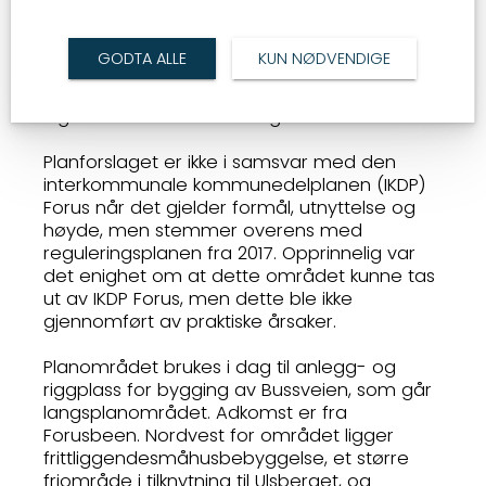
vil bidra til å styrke den bymessige strukturen
langs bussveien og skape arbeidsplasser
samt nye boliger. Etter høring og offentlig
GODTA ALLE
KUN NØDVENDIGE
ettersyn har innsigelser knyttet til
sykkelparkering blitt avklart, og planen har
ingen sterke motforestillinger.
Planforslaget er ikke i samsvar med den
interkommunale kommunedelplanen (IKDP)
Forus når det gjelder formål, utnyttelse og
høyde, men stemmer overens med
reguleringsplanen fra 2017. Opprinnelig var
det enighet om at dette området kunne tas
ut av IKDP Forus, men dette ble ikke
gjennomført av praktiske årsaker.
Planområdet brukes i dag til anlegg- og
riggplass for bygging av Bussveien, som går
langsplanområdet. Adkomst er fra
Forusbeen. Nordvest for området ligger
frittliggendesmåhusbebyggelse, et større
friområde i tilknytning til Ulsberget, og