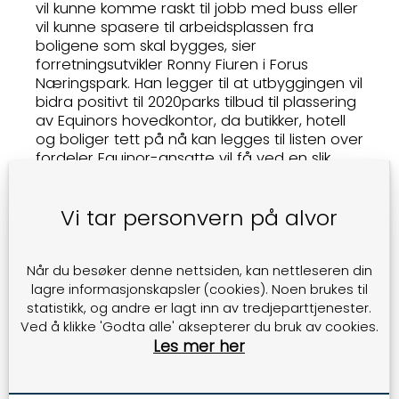
vil kunne komme raskt til jobb med buss eller
vil kunne spasere til arbeidsplassen fra
boligene som skal bygges, sier
forretningsutvikler Ronny Fiuren i Forus
Næringspark. Han legger til at utbyggingen vil
bidra positivt til 2020parks tilbud til plassering
av Equinors hovedkontor, da butikker, hotell
og boliger tett på nå kan legges til listen over
fordeler Equinor-ansatte vil få ved en slik
plassering.
Vi tar personvern på alvor
Asplan Viak hadde på vegne av grunneier
fremmet et forslag til detaljregulering for en
tomt på Nådlandsbråtet. Planen legger til
rette for en ny nærings- og boligblokk med
Når du besøker denne nettsiden, kan nettleseren din
et samlet bruksareal (BRA) på 12 000 m², i
lagre informasjonskapsler (cookies). Noen brukes til
tillegg til kjeller. Bygningen vil bli en
statistikk, og andre er lagt inn av tredjeparttjenester.
kombinasjon av boliger, forretninger,
Ved å klikke 'Godta alle' aksepterer du bruk av cookies.
kontorer, hotell, bevertning og tjenesteyting.
Les mer her
Det fremheves i planforslaget at prosjektet