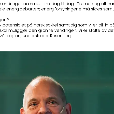
orme endringer nærmest fra dag til dag; Trumph og alt h
ele energidebatten; energiforsyningene må sikres samti
ngen?
av potensialet på norsk sokkel samtidig som vi er all-in p
l muliggjør den grønne vendingen. Vi er stolte av det 
i vår region, understreker Rosenberg.