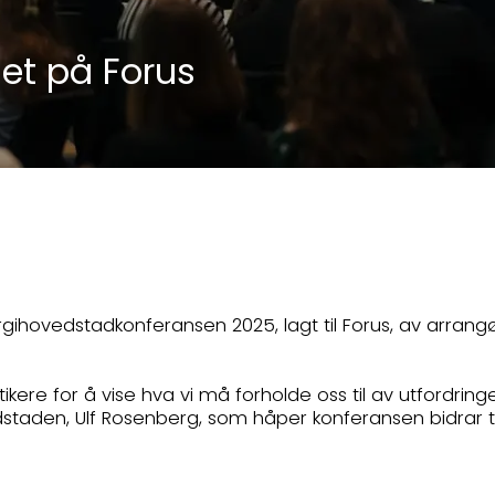
et på Forus
ergihovedstadkonferansen 2025, lagt til Forus, av arra
ikere for å vise hva vi må forholde oss til av utfordrin
taden, Ulf Rosenberg, som håper konferansen bidrar til å