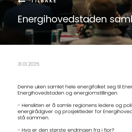
TILBAKE
Energihovedstaden saml
31.01.2025
Denne uken samlet hele energifolket seg til En
Energihovedstaden og energiomstillingen.
- Hensikten er å samle regionens ledere og polit
energirådgiver og prosjektleder for Energihoveds
stå sammen.
- Hva er den største endringen fra i fjor?