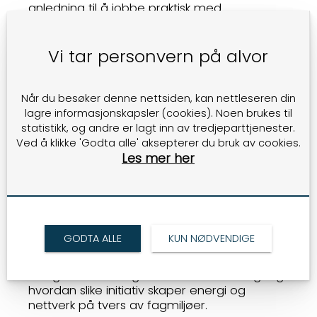
anledning til å jobbe praktisk med
problemstillinger fra næringen.
Aqua-Tech-skolen er en del av samarbeidet
Vi tar personvern på alvor
mellom UiS og FOMO, som har pågått over
tid. Samarbeidet inkluderer også initiativ
som Innovation Mornings, der forskere og
Når du besøker denne nettsiden, kan nettleseren din
næringsliv presenterer prosjekter og
lagre informasjonskapsler (cookies). Noen brukes til
diskuterer muligheter for samarbeid.
statistikk, og andre er lagt inn av tredjeparttjenester.
Ved å klikke 'Godta alle' aksepterer du bruk av cookies.
Formålet med disse aktivitetene er å skape
Les mer her
møteplasser der kunnskap og erfaring kan
deles på tvers av utdanning, forskning og
næringsliv. For UiS-studentene gir dette en
arena utenfor campus, mens bedriftene får
innsikt i ny forskning og kontakt med
GODTA ALLE
KUN NØDVENDIGE
fremtidens arbeidskraft.
Forrige ukes arrangement viste nok en gang
hvordan slike initiativ skaper energi og
nettverk på tvers av fagmiljøer.